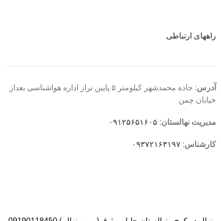
راههای ارتباطی
آدرس
: جاده محمدشهر کیلومتر ۵ پایین تراز اداره هواشناسی بعداز
خیابان چمن
مدیریت نهالستان
:
۰۹۱۲۵۶۵۱۶۰۵
کارشناس
:
۰۹۳۷۲۱۶۳۱۹۷
نهال در کرج - نهالستان جلیلی وثوق ( مبین نهال ) 09190118450