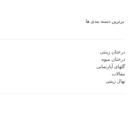
برترین دسته بندی ها
درختان زینتی
درختان میوه
گلهای آپارتمانی
مقالات
نهال زینتی