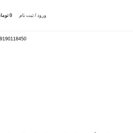
ورود / ثبت نام
0
توما
9190118450