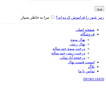
ورود
رمز عبور را فراموش کرده اید؟
مرا به خاطر بسپار
صفحه اصلی
فروشگاه
نهال میوه
نهال زینتی
درخت میوه چند ساله
درخت زینتی چند ساله
درختچه آپارتمانی
لیست قیمت نهال
بلاگ
تماس با ما
09190118450