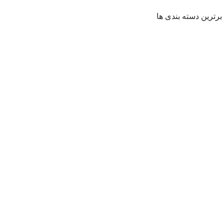
برترین دسته بندی ها
درختان زینتی
درختان میوه
گلهای آپارتمانی
مقالات
نهال زینتی
نهال در کرج - نهالستان جلیلی وثوق ( مبین نهال ) 09190118450
پذیرفتن
تماس با کارشناس فروش