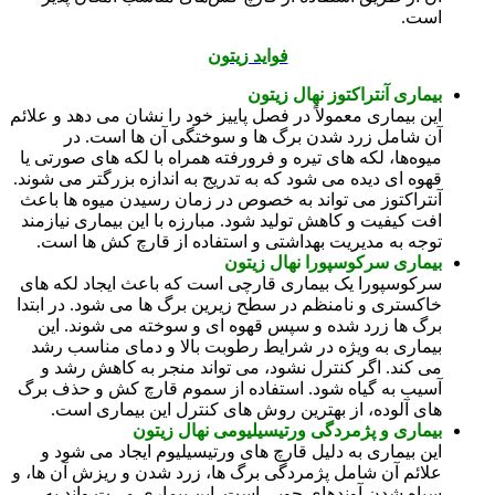
است.
فواید زیتون
بیماری آنتراکتوز نهال زیتون
این بیماری معمولاً در فصل پاییز خود را نشان می‌ دهد و علائم
آن شامل زرد شدن برگ‌ ها و سوختگی آن‌ ها است. در
میوه‌ها، لکه‌ های تیره و فرورفته همراه با لکه‌ های صورتی یا
قهوه‌ ای دیده می‌ شود که به تدریج به اندازه بزرگتر می‌ شوند.
آنتراکتوز می‌ تواند به خصوص در زمان رسیدن میوه‌ ها باعث
افت کیفیت و کاهش تولید شود. مبارزه با این بیماری نیازمند
توجه به مدیریت بهداشتی و استفاده از قارچ‌ کش‌ ها است.
بیماری سرکوسپورا نهال زیتون
سرکوسپورا یک بیماری قارچی است که باعث ایجاد لکه‌ های
خاکستری و نامنظم در سطح زیرین برگ‌ ها می‌ شود. در ابتدا
برگ‌ ها زرد شده و سپس قهوه‌ ای و سوخته می‌ شوند. این
بیماری به ویژه در شرایط رطوبت بالا و دمای مناسب رشد
می‌ کند. اگر کنترل نشود، می‌ تواند منجر به کاهش رشد و
آسیب به گیاه شود. استفاده از سموم قارچ‌ کش و حذف برگ‌
های آلوده، از بهترین روش‌ های کنترل این بیماری است.
بیماری و پژمردگی ورتیسیلیومی نهال زیتون
این بیماری به دلیل قارچ‌ های ورتیسیلیوم ایجاد می‌ شود و
علائم آن شامل پژمردگی برگ‌ ها، زرد شدن و ریزش آن‌ ها، و
سیاه شدن آوندهای چوبی است. این بیماری می‌ت واند به