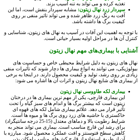
تغذیه کرده و می‌ تواند به تنه آسیب بزند.
سپردار زرد نهال زیتون:
مشابه سپردار بنفش است، اما این
آفت به رنگ زرد ظاهر شده و می‌ تواند تاثیر منفی بر روی
کیفیت برگ‌ ها داشته باشد.
با توجه به اهمیت این آفات در آسیب به نهال‌ های زیتون، شناسایی و
کنترل آن‌ ها در مراحل اولیه بسیار حیاتی است.
آشنایی با بیماری‌های مهم نهال زیتون
نهال‌ های زیتون به دلیل شرایط محیطی خاص و حساسیت‌ های
بیولوژیکی، می‌ توانند به انواع بیماری‌ ها دچار شوند که تأثیرات منفی
زیادی بر روی رشد، تولید و کیفیت محصول دارند. در اینجا به برخی
از بیماری‌ های شایع نهال زیتون و اثرات آن‌ ها اشاره می‌ شود:
بیماری لکه طاووسی نهال زیتون
این بیماری قارچی، یکی از مهم‌ ترین بیماری‌ ها در درختان
زیتون است که بیشتر برگ‌ ها و اندام‌ های سبز گیاه را تحت
تأثیر قرار می‌ دهد. علائم بیماری شامل لکه‌ های قهوه‌ ای
خاکستری با حاشیه‌ های زرد روی برگ‌ ها و میوه‌ ها است.
شرایط رطوبت بالا و دماهای معتدل (15-25 درجه سانتیگراد)
برای رشد این قارچ مناسب است. بیماری می‌ تواند منجر به
کاهش سطح فتوسنتز و افت عملکرد محصول شود. مبارزه با
آن از طریق استفاده از قارچ‌ کش‌های مناسب امکان‌ پذیر