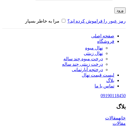
ورود
رمز عبور را فراموش کرده اید؟
مرا به خاطر بسپار
صفحه اصلی
فروشگاه
نهال میوه
نهال زینتی
درخت میوه چند ساله
درخت زینتی چند ساله
درختچه آپارتمانی
لیست قیمت نهال
بلاگ
تماس با ما
09190118450
بلاگ
خانه
مقالات
مقالات