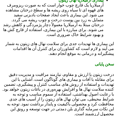
بیماری آرمیلاریا نهال زیتون
آرمیلاریا یک قارچ چوب‌ خوار است که به صورت ریزومرف‌
های قهوه‌ ای تا سیاه روی ریشه‌ ها و سطح درختان مشاهده
می‌ شود. این بیماری باعث ایجاد صفحات بادبزنی سفید
متمایل به زرد بین پوست درخت و چوب ریشه می‌ گردد.
درختان مبتلا به آرمیلاریا معمولاً دچار پژمردگی و کاهش رشد
می‌ شوند. برای مبارزه با این بیماری، استفاده از قارچ‌ کش‌ ها
و بهبود شرایط خاک ضروری است.
این بیماری‌ ها تهدیدات جدی برای سلامت نهال‌ های زیتون به شمار
می‌ آیند و لازم است که کشاورزان برای کنترل آن‌ ها اقدامات
پیشگیرانه و درمانی به موقع انجام دهند.
سخن پایانی
درخت زیتون با ارزش و مقاوم، نیازمند مراقبت و مدیریت دقیق
برای مقابله با آفات و بیماری‌ های گوناگون است. آشنایی با این
تهدیدات و استفاده از روش‌ های مناسب کنترل و پیشگیری، تضمین‌
کننده سلامت نهال‌ ها و افزایش بهره‌وری در باغات زیتون خواهد بود.
با رعایت اصول بهداشتی، استفاده از سموم مناسب و توجه به
شرایط محیطی، می‌ توان نهال‌ های زیتون را از آسیب‌ های جدی
محافظت کرد و محصولی باکیفیت و پایدار برداشت نمود. توجه به
این نکات سرمایه‌ گذاری بلن دمدتی در جهت توسعه و رونق این
محصول ارزشمند است.