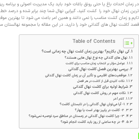
در زمان احداث باغ یا حتی رونق باغات خود باید یک مدیریت اصولی و برنامه ریز
ترین زمان نهال خود را کشت کنید، گیرایی نهال شما چند برابر شده و درصد خطا 
تایم و زمان کشت مناسب را نمی دانند و همین امر باعث می شود تا بهترین موقعی
قصد کاشت نهال های گلدانی خود را دارید، در این مقاله با مجموعه نهالستان مبین
Table of Contents
کی نهال بکاریم؟ بهترین زمان کشت نهال چه زمانی است؟
نهال های گلدانی چه نوع نهال هایی هستند؟
عوامل مؤثر بر انتخاب زمان مناسب برای کاشت
بررسی بهترین فصل کاشت نهال گلدانی
موقعیت‌های اقلیمی و تأثیر آن بر زمان کاشت نهال گلدانی
نکات کلیدی قبل از کاشت در هر فصل
شرایط اولیه برای کاشت نهال گلدانی
نکات مهم در روش کاشت نهال گلدانی
کلام آخر
1- آیا می‌توان نهال گلدانی را در تابستان کاشت؟
2- کاشت در پاییز بهتر است یا بهار؟
3- چرا کاشت نهال گلدانی در زمستان در مناطق سرد توصیه نمی‌شود؟
4- در چه ساعتی از روز باید کاشت انجام شود؟