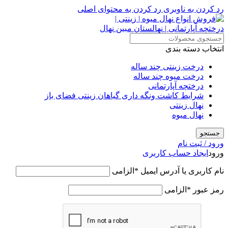
رد کردن به ناوبری
رد کردن به محتوای اصلی
انتخاب دسته بندی
درخت زینتی چند ساله
درخت میوه چند ساله
درختچه آپارتمانی
شرایط کاشت ونگه داری گیاهان زینتی فضای باز
نهال زینتی
نهال میوه
جستجو
ورود / ثبت نام
ورود
ایجاد حساب کاربری
نام کاربری یا آدرس ایمیل
*
الزامی
رمز عبور
*
الزامی