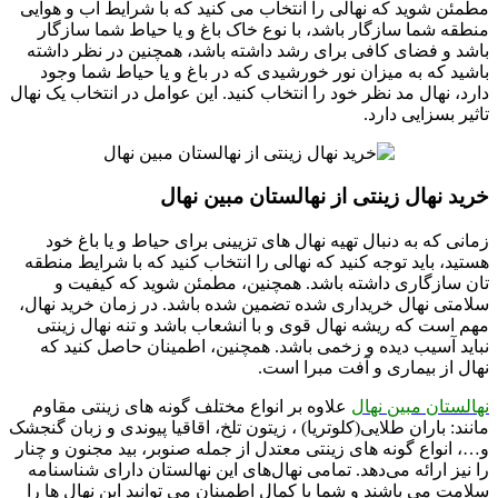
مطمئن شوید که نهالی را انتخاب می کنید که با شرایط آب و هوایی
منطقه شما سازگار باشد، با نوع خاک باغ و یا حیاط شما سازگار
باشد و فضای کافی برای رشد داشته باشد، همچنین در نظر داشته
باشید که به میزان نور خورشیدی که در باغ و یا حیاط شما وجود
دارد، نهال مد نظر خود را انتخاب کنید. این عوامل در انتخاب یک نهال
تاثیر بسزایی دارد.
خرید نهال زینتی از نهالستان مبین نهال
زمانی که به دنبال تهیه نهال ‌های تزیینی برای حیاط و یا باغ خود
هستید، باید توجه کنید که نهالی را انتخاب کنید که با شرایط منطقه
‌تان سازگاری داشته باشد. همچنین، مطمئن شوید که کیفیت و
سلامتی نهال خریداری شده تضمین شده باشد. در زمان خرید نهال،
مهم است که ریشه نهال قوی و با انشعاب باشد و تنه نهال زینتی
نباید آسیب دیده و زخمی باشد. همچنین، اطمینان حاصل کنید که
نهال از بیماری و آفت مبرا است.
نهالستان مبین نهال
علاوه بر انواع مختلف گونه های زینتی مقاوم
مانند: باران طلایی(کلوتریا) ، زیتون تلخ، اقاقیا پیوندی و زبان گنجشک
و…، انواع گونه های زینتی معتدل از جمله صنوبر، بید مجنون و چنار
را نیز ارائه می‌دهد. تمامی نهال‌های این نهالستان دارای شناسنامه
سلامت می ‌باشند و شما با کمال اطمینان می‌ توانید این نهال‌ ها را