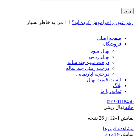
ورود
رمز عبور را فراموش کرده اید؟
مرا به خاطر بسپار
صفحه اصلی
فروشگاه
نهال میوه
نهال زینتی
درخت میوه چند ساله
درخت زینتی چند ساله
درختچه آپارتمانی
لیست قیمت نهال
بلاگ
تماس با ما
09190118450
خانه
نهال زینتی
نمایش 1–12 از 26 نتیجه
مشاهده فیلترها
نمایش
9
24
36