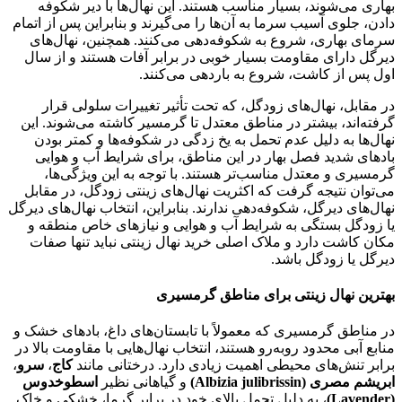
بهاری می‌شوند، بسیار مناسب هستند. این نهال‌ها با دیر شکوفه
دادن، جلوی آسیب سرما به آن‌ها را می‌گیرند و بنابراین پس از اتمام
سرمای بهاری، شروع به شکوفه‌دهی می‌کنند. همچنین، نهال‌های
دیرگل دارای مقاومت بسیار خوبی در برابر آفات هستند و از سال
اول پس از کاشت، شروع به باردهی می‌کنند.
در مقابل، نهال‌های زودگل، که تحت تأثیر تغییرات سلولی قرار
گرفته‌اند، بیشتر در مناطق معتدل تا گرمسیر کاشته می‌شوند. این
نهال‌ها به دلیل عدم تحمل به یخ زدگی در شکوفه‌ها و کمتر بودن
بادهای شدید فصل بهار در این مناطق، برای شرایط آب و هوایی
گرمسیری و معتدل مناسب‌تر هستند. با توجه به این ویژگی‌ها،
می‌توان نتیجه گرفت که اکثریت نهال‌های زینتی زودگل، در مقابل
نهال‌های دیرگل، شکوفه‌دهی ندارند. بنابراین، انتخاب نهال‌های دیرگل
یا زودگل بستگی به شرایط آب و هوایی و نیازهای خاص منطقه و
مکان کاشت دارد و ملاک اصلی خرید نهال زینتی نباید تنها صفات
دیرگل یا زودگل باشد.
بهترین نهال‌ زینتی برای مناطق گرمسیری
در مناطق گرمسیری که معمولاً با تابستان‌های داغ، بادهای خشک و
منابع آبی محدود روبه‌رو هستند، انتخاب نهال‌هایی با مقاومت بالا در
برابر تنش‌های محیطی اهمیت زیادی دارد. درختانی مانند
کاج
،
سرو
،
ابریشم مصری (Albizia julibrissin)
و گیاهانی نظیر
اسطوخدوس
(Lavender)
، به دلیل تحمل بالای خود در برابر گرما، خشکی و خاک