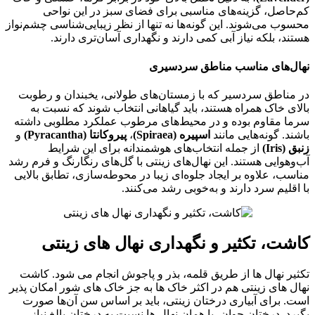
کم‌حاصل، گزینه‌های مناسبی برای فضای سبز در این نواحی
محسوب می‌شوند. این گونه‌ها نه تنها از نظر زیبایی‌شناسی چشم‌نواز
هستند، بلکه نیاز آبی کمی دارند و نگهداری آسان‌تری دارند.
نهال‌های مناسب مناطق سردسیری
در مناطق سردسیر که با زمستان‌های طولانی، یخبندان و رطوبت
بالای خاک همراه هستند، باید گیاهانی انتخاب شوند که نسبت به
سرما مقاوم بوده و در محیط‌های مرطوب عملکرد مطلوبی داشته
باشند. گونه‌هایی مانند
اسپیره (Spiraea)
،
پیروکانتا (Pyracantha)
و
زنبق (Iris)
از جمله انتخاب‌های هوشمندانه برای این شرایط
آب‌وهوایی هستند. این نهال‌های زینتی با گل‌های رنگارنگ و فرم رشد
مناسب، علاوه بر ایجاد جلوه‌ای زیبا در محوطه‌سازی، تطابق بالایی
با اقلیم سرد دارند و به‌خوبی رشد می‌کنند.
کاشت، تکثیر و نگهداری نهال های زینتی
تکثیر نهال ها از طریق قلمه، بذر و پاجوش انجام می شود. کاشت
نهال های زینتی هم در اکثر خاک ها به جز خاک های شور امکان پذیر
است. برای آبیاری درختان زینتی، باید بر اساس سن آن‌ها صورت
بگیرد. درختان جوان، یا همان نهال ‌ها نسبت به درختان بالغ نیاز