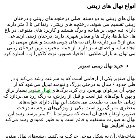
انواع نهال های زینتی
نهال های زینتی به دو دسته اصلی درختچه های زینتی و درختان
زینتی تقسیم می شوند. درختچه های زینتی، ارتفاعی تا 3 متر دارند-
دارای تنه چوبی پر شاخه و برگ هستند و کاربرد های متنوعی در باغ
ها، حیاط ها، پارک ها و معابر شهری دارند. درختان زینتی ارتفاعی
بیش از 5 متر دارند- دارای تنه های چوبی هستند و نقش مهمی در
ایجاد سایه و فضای سبز دارند. از جمله محبوب ترین درختان زینتی
می توان به باران طلایی، اقاقیا، صنوبر، توت کاکوزا و… اشاره کرد.
خرید نهال زینتی صنوبر
نهال صنوبر یکی از ارقامی است که به سرعت رشد می‌کند و در
طی حدود ۶ سال به درختی بزرگ و تنومند تبدیل می‌شود که از
چوب آن می‌توان بهره‌برداری کرد. برگ‌های
نهال صنوبر
بسیار براق
و پهن با نوک‌های تیز است و قبل از ریزش، به رنگ زرد می‌پردازد که
زیبایی خاصی به طبیعت می‌بخشد. این نهال دارای جوانه‌های
معطری به رنگ زرد است. یکی از ویژگی‌های برجسته درخت
صنوبر، ارتفاع قدی آن است که می‌تواند تا ۳۰ متر برسد. رشد این
نهال به صورت مستقیم و قائم است و به طور عمودی رشد می‌کند
بدون افزایش پهنا.
شاخه‌های آن به شکل موجی حرکت می‌کنند. ریشه‌های نهال صنوبر