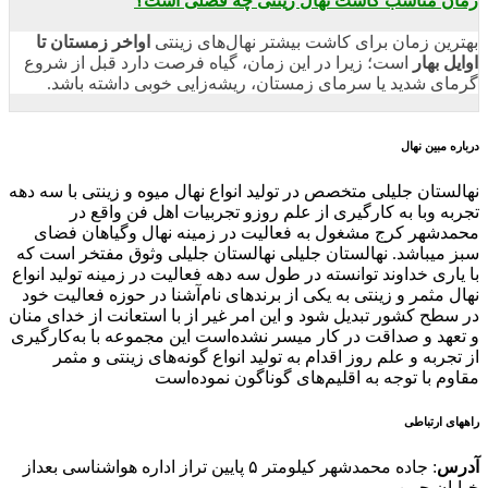
زمان مناسب کاشت نهال زینتی چه فصلی است؟
بهترین زمان برای کاشت بیشتر نهال‌های زینتی
اواخر زمستان تا
اوایل بهار
است؛ زیرا در این زمان، گیاه فرصت دارد قبل از شروع
گرمای شدید یا سرمای زمستان، ریشه‌زایی خوبی داشته باشد.
درباره مبین نهال
نهالستان جلیلی متخصص در تولید انواع نهال میوه و زینتی با سه دهه
تجربه وبا به کارگیری از علم روزو تجربیات اهل فن واقع در
محمدشهر کرج مشغول به فعالیت در زمینه نهال وگیاهان فضای
سبز میباشد. نهالستان جلیلی نهالستان جلیلی وثوق مفتخر است که
با یاری خداوند توانسته در طول سه دهه فعالیت در زمینه تولید انواع
نهال مثمر و زینتی به یکی از برندهای نام‌آشنا در حوزه فعالیت خود
در سطح کشور تبدیل شود و این امر غیر از با استعانت از خدای منان
و تعهد و صداقت در کار میسر نشده‌است این مجموعه با به‌کارگیری
از تجربه و علم روز اقدام به تولید انواع گونه‌های زینتی و مثمر
مقاوم با توجه به اقلیم‌های گوناگون نموده‌است
راههای ارتباطی
آدرس
: جاده محمدشهر کیلومتر ۵ پایین تراز اداره هواشناسی بعداز
خیابان چمن