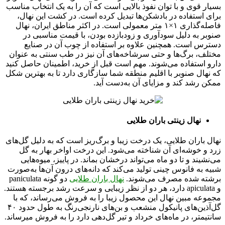
بسیار قوی و با توان نفوذ بالایی است که آن را به یک انتخاب مناسب
برای استفاده در بادشکن‌ها تبدیل کرده است. در کشت این نهال،
فاصله‌گذاری ۱×۱ متر معمولی است. در اکثر مناطق ایران، نهال
صنوبر به دلیل سودآوری و زودبازده بودن، با قیمت مناسبی در
دسترس است. همچنین علاوه بر استفاده از چوب آن در صنایع
مختلف، برگ‌ها و حتی سرشاخه‌های آن نیز در طب سنتی به عنوان
دارو استفاده می‌شوند. مهم است قبل از خرید، اطمینان حاصل کنید
که نهال صنوبر با اقلیم منطقه شما سازگاری دارد تا به بهترین شکل
ممکن رشد کند و مزایای آن به‌دست آید.
نهال زینتی باران طلایی
نهال باران طلایی، یک درخت زیبا و برگ‌ریز است که به دلیل گل‌های
زرد و خوشه‌ای آن شناخته می‌شود. این درخت اواخر بهار به گل
می‌نشیند و تا دو ماه می‌تواند درخشان بماند. در پاییز، میوه‌هایی
شبیه به فانوس چینی تولید می‌کند که دانه‌های درون آن‌ها به‌صورت
برشته شده مصرف می‌شوند.
نهال باران طلایی
دو گونه paniculata
و apiculata دارد، هر دو از نظر زیبایی و سرعت رشد برجسته هستند.
مجموعه مبین نهال‌ این محصول زیبا را به فروش می‌رساند، که با
گل‌آذین‌های پانیکول منشعب و بن‌های نارنجی‌رنگ به طول حدود ۴۰
سانتیمتر، در ماه‌های خرداد و تیر گل‌دهی دارد را به فروش میرساند.