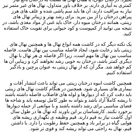
کمتری به آبیاری دارند. بر خلاف باور متداول، نهال ‌های غیر مثمر نیز
نیاز به مراقبت دارند. آن‌ ها باید سم پاشی شده و علف‌ های هرز
پیراهن درختان را از بین ببرید. برای رشد بهتر و زیباتر نهال‌ های
زینتی، همانند درختان میوه ‌دار، خاک باید غنی از مواد مغذی باشد، در
نتیجه می ‌توانید از کمپوست و کود حیوانی برای تقویت خاک استفاده
کنید.
یک نکته دیگر که در کاشت همه انواع نهال‌ ها و همچنین نهال‌ های
زینتی باید رعایت شود، ایجاد فاصله مناسب بین نهال ‌هاست. فاصله
مناسب بین نهال‌ ها مهم است، زیرا اگر فاصله‌ ی هر نهال با نهال
دیگری کمتر باشد، درختان به‌ خوبی رشد نخواهند کرد و زیبایی آن‌ ها
کم خواهد شد. مگر آن که از نهال زینتی به عنوان پرچین و بادگیر
استفاده کنیم.
همچنین کاشت انبوه درختان زینتی می ‌تواند باعث انتشار آفات و
بیماری‌ های بسیاری شود. همچنین در هنگام کاشت نهال‌ های زینتی
باید دقت کرد که از دیوارها و لوله ‌های فاضلاب فاصله داشته باشند
تا ریشه کاملاً آزاد باشد و بتواند به ‌طور کامل توسعه یابد و شاخه‌ ها
فضای مناسبی برای رشد داشته باشند و با موانعی از جمله دیوارها
برخورد نکنند. کارشناسان بر این باورند که نهال‌ ها در طول سال
اول کاشت نیاز به قیم دارند. قیم وظیفه ‌ی نگهداری ریشه‌ های
هوایی گیاه در برابر باد و همچنین حفظ رطوبت را دارد. با داشتن
قیم، نهال به‌ راحتی می‌ تواند ریشه کند و قوی ‌تر شود.