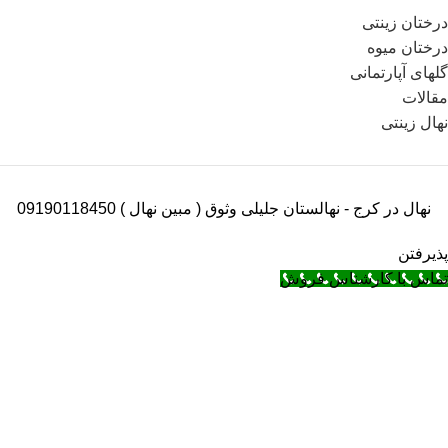
درختان زینتی
درختان میوه
گلهای آپارتمانی
مقالات
نهال زینتی
نهال در کرج - نهالستان جلیلی وثوق ( مبین نهال ) 09190118450
پذیرفتن
تماس با کارشناس فروش