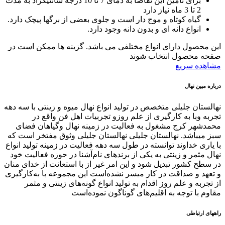
برای تأمین این تقاضا به دمای 7 تا 10 درجه سانتیگراد به مدت
2 تا 3 ماه نیاز دارد
گیاه کوتاه و موج دار است و جلوی بعضی از برگها پیچک دارد.
انواع دانه ای و بدون دانه وجود دارد.
این محصول دارای انواع مختلفی می باشد. گزینه ها ممکن است در
صفحه محصول انتخاب شوند
مشاهده سریع
درباره مبین نهال
نهالستان جلیلی متخصص در تولید انواع نهال میوه و زینتی با سه دهه
تجربه وبا به کارگیری از علم روزو تجربیات اهل فن واقع در
محمدشهر کرج مشغول به فعالیت در زمینه نهال وگیاهان فضای
سبز میباشد. نهالستان جلیلی نهالستان جلیلی وثوق مفتخر است که
با یاری خداوند توانسته در طول سه دهه فعالیت در زمینه تولید انواع
نهال مثمر و زینتی به یکی از برندهای نام‌آشنا در حوزه فعالیت خود
در سطح کشور تبدیل شود و این امر غیر از با استعانت از خدای منان
و تعهد و صداقت در کار میسر نشده‌است این مجموعه با به‌کارگیری
از تجربه و علم روز اقدام به تولید انواع گونه‌های زینتی و مثمر
مقاوم با توجه به اقلیم‌های گوناگون نموده‌است
راههای ارتباطی