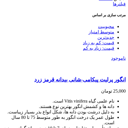
فیلترها
مرتب سازی بر اساس
محبوبیت
متوسط امتیاز
جدیدترین
قیمت: کم به زیاد
قیمت: زیاد به کم
ناموجود
انگور پرلیت پیکامی-شانی بیدانه قرمز زرد
25,000
تومان
نام علمی گیاه Vitis vinifera است.
دانه ها و کشمش انگور بهترین نوع هستند.
به دلیل درشت بودن دانه ها، شکل انواع بذر بسیار زیباست.
طول عمر یک درخت انگور به طور متوسط ​​75 تا 80 سال
است.