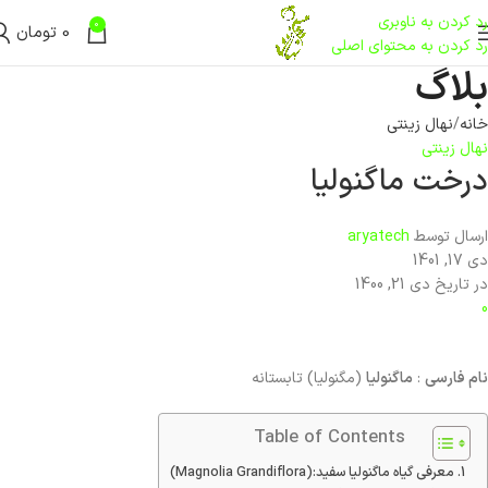
رد کردن به ناوبری
0
0
تومان
رد کردن به محتوای اصلی
بلاگ
خانه
نهال زینتی
نهال زینتی
درخت ماگنولیا
ارسال توسط
aryatech
دی 17, 1401
در تاریخ دی 21, 1400
0
نام فارسی
:
ماگنولیا
(مگنولیا) تابستانه
Table of Contents
معرفی گیاه ماگنولیا سفید:(Magnolia Grandiflora)