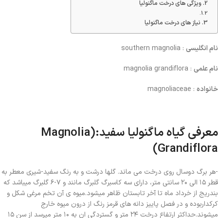
ویژگی های درخت ماگنولیا
نیاز های درخت ماگنولیا
نام انگلیسی
: southern magnolia
نام علمی
: magnolia grandiflora
خانواده
: magnoliaceae
معرفی گیاه ماگنولیا
سفید:
(Magnolia
Grandiflora)
-هر برگ دوسال روی درخت می ماند. گلها درشت و به رنگ سفید-شیری معطر به
قطر ۱۵ الی ۲۰ سانتی متر، دارای سه کاسبرگ گلبرگ مانند و ۷-۶ گلبرگ میباشد که
بندریج از خرداد ماه تا آخر تابستان ظاهر میشود.میوه ی آن تخم مرغی شکل و
کرکداربوده و در فصل پاییز دانه های قرمز رنگ از درون میوه خارج
میشوند.حداکثر ارتفاع درخت ۲۴ متر و گستردگی ان به ۱۰ متر میرسد از سن ۱۵