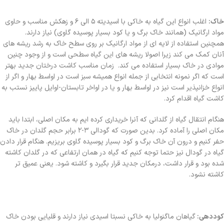
خاک:
اغلب انواع این گیاه به خاکی با اسیدیته ۵ الی ۶ و زهکش مناسب و حاوی
مواد ارگانیک (همانند خاک برگ و یا کود بسیار پوسیده گاوی) نیاز دارند.
همچنین استفاده از لایه ای از مواد ارگانیک بر روی سطح خاک به رشد ریشه های
آنان کمک می کند زیرا اصولا ریشه های این گیاه سطحی است و از وجود چنین
موادی در خاک بسیار استفاده می کند. زمان مناسب کاشت درختان جدید بهتر
است که اگر نمونه انتخابی از جمله انواع همیشه سبز است در اواسط بهار و اگر از
انواع خزانپذیر است نیز در اواسط بهار و یا در اواخر تابستان-اوایل پاییز نستب به
کاشت گیاه اقدام کرد.
هنگام انتقال گیاه از گلدانی که آنرا خریداری کرده ایم به مکان اصلی، ابتدا باید
مکان اصلی را آماده کرد. بدین صورت که گودالی ۳-۲ برابر حجم گلدان در خاک
حفر کنیم و درون آن خاک برگ و کود بسیار پوسیده گاوی بریزیم. هنگام قرار دادن
گیاه در گودال نیز حتما توجه کنیم که گیاه در همان ارتفاعی که در گلدان کاشته
شده بود و قرار داشت، درمکان جدید قرار بگیرد و کاشته شود. یعنی عمیق تر
کاشته نشود.
کوددهی:
گیاهان ماگنولیا به خاکی نسبتا اسیدی نیاز دارند و قلیایی بودن خاک