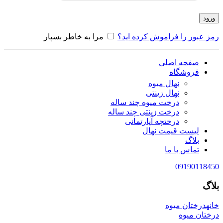
ورود
رمز عبور را فراموش کرده اید؟
مرا به خاطر بسپار
صفحه اصلی
فروشگاه
نهال میوه
نهال زینتی
درخت میوه چند ساله
درخت زینتی چند ساله
درختچه آپارتمانی
لیست قیمت نهال
بلاگ
تماس با ما
09190118450
بلاگ
خانه
درختان میوه
درختان میوه