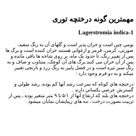
مهمترين گونه درختچه توری
Lagerstromia indica-1
بومي چين است و خزان پذیر است و گلهای آن به رنگ سفید،
صورتی، کرمی، قرمز و ارغوانی هستند خزان کننده است و برگ ها
پس از تغییر رنگ، تا حدود یک ماه، بر روی شاخه ها باقی مانده و
پس از آن خزان می کنند.برگ های آن کوچک، متناوب و صاف و به
رنگ سبز تیره است و در فصل پاییز به رنگ زرد و نارنجی تغییر
میکند و به دو فرم وجود دارد :
درختچه هاي كوتاه كه سرعت رشد آنها كم بوده، رشد طولي و
گسترش عرضي يكساني دارند .
درختچه هاي بلند كه ارتفاع آنها از ۵/۱ تا ۹ متر متغير بوده ، پس از
تربيت بصورت درخت ، تنه هاي زيبايشان نمايان ميشود .