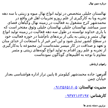
درباره مبین نهال
نهالستان جلیلی متخصص در تولید انواع نهال میوه و زینتی با سه دهه
تجربه وبا به کارگیری از علم روزو تجربیات اهل فن واقع در
محمدشهر کرج مشغول به فعالیت در زمینه نهال وگیاهان فضای
سبز میباشد. نهالستان جلیلی نهالستان جلیلی وثوق مفتخر است که
با یاری خداوند توانسته در طول سه دهه فعالیت در زمینه تولید انواع
نهال مثمر و زینتی به یکی از برندهای نام‌آشنا در حوزه فعالیت خود
در سطح کشور تبدیل شود و این امر غیر از با استعانت از خدای منان
و تعهد و صداقت در کار میسر نشده‌است این مجموعه با به‌کارگیری
از تجربه و علم روز اقدام به تولید انواع گونه‌های زینتی و مثمر
مقاوم با توجه به اقلیم‌های گوناگون نموده‌است
راههای ارتباطی
آدرس
: جاده محمدشهر کیلومتر ۵ پایین تراز اداره هواشناسی بعداز
خیابان چمن
مدیریت نهالستان
:
۰۹۱۲۵۶۵۱۶۰۵
کارشناس
:
۰۹۳۷۲۱۶۳۱۹۷
برترین دسته بندی ها