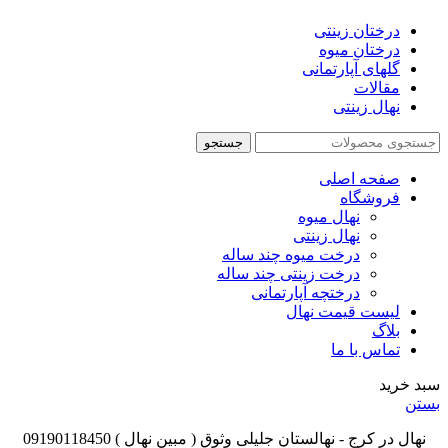
درختان زینتی
درختان میوه
گلهای آپارتمانی
مقالات
نهال زینتی
جستجو
صفحه اصلی
فروشگاه
نهال میوه
نهال زینتی
درخت میوه چند ساله
درخت زینتی چند ساله
درختچه آپارتمانی
لیست قیمت نهال
بلاگ
تماس با ما
سبد خرید
بستن
نهال در کرج - نهالستان جلیلی وثوق ( مبین نهال ) 09190118450