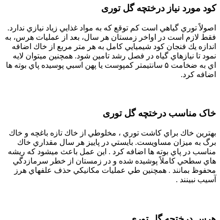
کود مورد نیاز درختچه گل توری
اصولاً توري گياهي است كم توقع كه به مواد غذايي زياد نيازي ندارد.
فقط لازم است در اواخر زمستان هر سال، بعد از عمليات هرس، به
اندازه يك فنجان كود شيميايي كامل به هر متر مربع از خاك اضافه
نمود تا نيازهاي گياه در فصل رشد تامين شود. همچنين ميتوان لايه
اي به ضخامت ۵ سانتيمتر كمپوست يا پهن اسبي پوسيده پاي بوته ها
اضافه كرد.
خاک مناسب درختچه گل توری
بهترين خاك براي كاشت توري ، مخلوطي از خاك تازه باغچه و خاك
برگ به ميزان مساويست. بايستي در پاييز هر سال مقداري خاك
مناسب در پاي بوته ها اضافه كرد . اين عمل باعث ميشود كه ريشه
هاي سطحي كاملاً پوشيده شده و در زمستان از خطر سرمازدگي
محفوظ بمانند . همچنين طي عمليات مكانيكي حذف علفهاي هرز
آسيب نبينند .
هرس درختچه گل توری