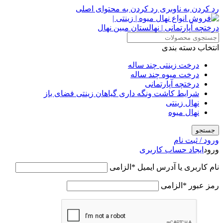
رد کردن به ناوبری
رد کردن به محتوای اصلی
انتخاب دسته بندی
درخت زینتی چند ساله
درخت میوه چند ساله
درختچه آپارتمانی
شرایط کاشت ونگه داری گیاهان زینتی فضای باز
نهال زینتی
نهال میوه
جستجو
ورود / ثبت نام
ورود
ایجاد حساب کاربری
نام کاربری یا آدرس ایمیل
*
الزامی
رمز عبور
*
الزامی