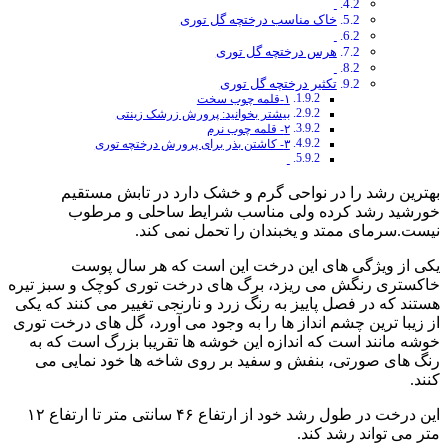
خاک مناسب درختچه گل توری
هرس درختچه گل توری
تکثیر درختچه گل توری
۱-قلمه چوب سخت
بیشتر بخوانید: پرورش زرشک زینتی
۲- قلمه چوب نرم
۳- کاشتن بذر برای پرورش درختچه توری
بهترین رشد را در نواحی گرم و خشک دارد در تابش مستقیم
خورشید رشد کرده ولی مناسب شرایط ساحلی و مرطوب
نیست.سرمای ممتد و یخبندان را تحمل نمی کند.
یکی از ویژگی های این درخت این است که هر سال پوست
خاکستری رنگش می ریزد، برگ های درخت توری کوچک و سبز تیره
هستند که در فصل پاییز به رنگ زرد و نارنجی تغییر می کنند که یکی
از زیبا ترین چشم انداز ها را به وجود می آورد، گل های درخت توری
خوشه مانند است که اندازه این خوشه ها تقریبا بزرگ است که به
رنگ های صورتی، بنفش و سفید بر روی شاخه ها خود نمایی می
کنند.
این درخت در طول رشد خود از ارتفاع ۴۶ سانتی متر تا ارتفاع ۱۲
متر می تواند رشد کند.