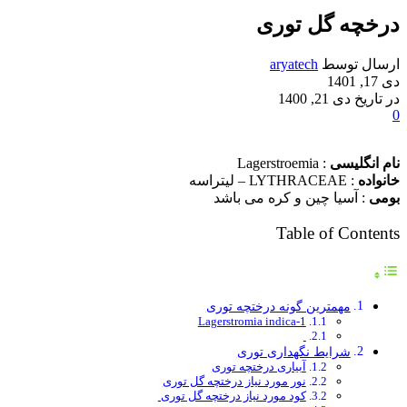
درخچه گل توری
ارسال توسط
aryatech
دی 17, 1401
در تاریخ دی 21, 1400
0
نام انگلیسی
: Lagerstroemia
خانواده
: LYTHRACEAE – لیتراسه
بومی
: آسیا چین و کره می باشد
Table of Contents
مهمترين گونه درختچه توری
Lagerstromia indica-1
شرایط نگهداری توری
آبیاری درختچه توری
نور مورد نیاز درختچه گل توری
کود مورد نیاز درختچه گل توری