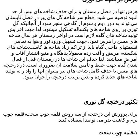
هرس تنها در فصل زمستان و برای حذف شاخه های بیش از حد
انبوه توصیه می شود. قطع سر شاخه گل های پیر در فصل تابستان
می تواند به دور دوم و سوم از گلدهی منجر شود از آنجائيكه گل
توري بر روي شاخه هاي يكساله تشكيل ميشود، لذا جهت افزايش
توليد شاخه هاي گلده لازم است در اواخر زمستان هر سال شاخه
هاي مسن را هرس نمود. جهت تسهيل ورود نور و هوا به تمامي
قسمتهاي داخلي گياه بايد از تراكم زياد شاخه ها كاست.شاخه هاي
شكسته، مريض و آفت زده معمولاً پناهگاه و منبع انتشار آفات و
امراض ميباشند. لذا حذف اين شاخه ها در زمستان قبل از فعال
شدن گياه جهت حفظ و تأمين سلامت آن ضروري است. در درختچه
هاي مسن با حذف كامل شاخه هاي پير ميتوان آنها را وادار به توليد
شاخه هاي جديد كرده و بدين ترتيب درختچه را جوان نمود.
تکثیر درختچه گل توری
برای پرورش این درختچه از سه روش قلمه چوب سخت،قلمه چوب
نرم و کاشت بذر می توانید استفاده کنید.
۱-قلمه چوب سخت