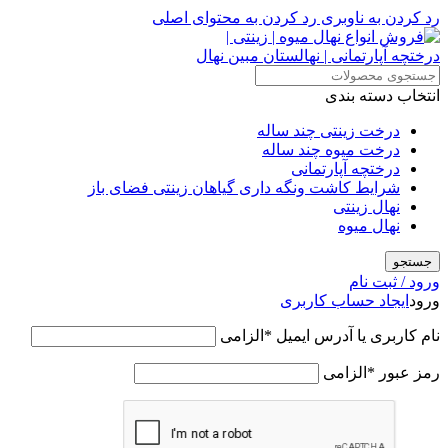
رد کردن به ناوبری
رد کردن به محتوای اصلی
انتخاب دسته بندی
درخت زینتی چند ساله
درخت میوه چند ساله
درختچه آپارتمانی
شرایط کاشت ونگه داری گیاهان زینتی فضای باز
نهال زینتی
نهال میوه
جستجو
ورود / ثبت نام
ورود
ایجاد حساب کاربری
نام کاربری یا آدرس ایمیل
*
الزامی
رمز عبور
*
الزامی