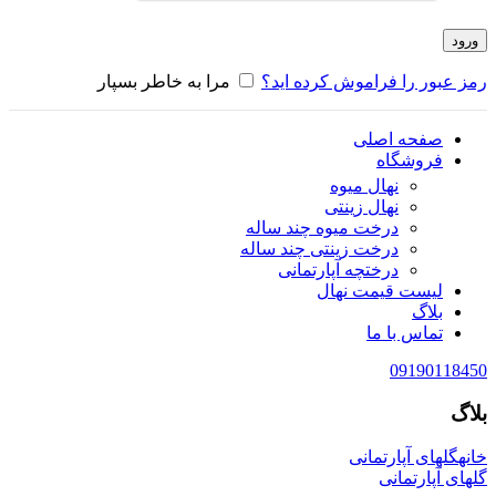
ورود
رمز عبور را فراموش کرده اید؟
مرا به خاطر بسپار
صفحه اصلی
فروشگاه
نهال میوه
نهال زینتی
درخت میوه چند ساله
درخت زینتی چند ساله
درختچه آپارتمانی
لیست قیمت نهال
بلاگ
تماس با ما
09190118450
بلاگ
خانه
گلهای آپارتمانی
گلهای آپارتمانی