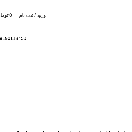
ورود / ثبت نام
0
توما
9190118450