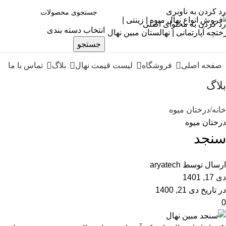
رد کردن به ناوبری
رد کردن به محتوای اصلی
انتخاب دسته بندی
جستجو
صفحه اصلی
فروشگاه
لیست قیمت نهال
بلاگ
تماس با ما
بلاگ
خانه
درختان میوه
درختان میوه
سنجد
ارسال توسط
aryatech
دی 17, 1401
در تاریخ دی 21, 1400
0