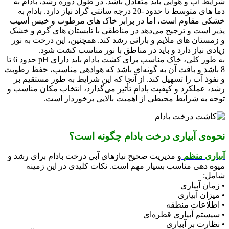
شرایط آب و هوایی باید متعادل باشد. در طول دوره رشد، بادام به
دما های متوسط تا حدود -20 درجه سانتی ‌گراد نیاز دارد. بادام به
خشکی مقاوم است، اما در برابر خاک ‌های مرطوب و خیس آسیب‌
پذیر است و ترجیح می‌دهد در مناطقی با تابستان‌ های گرم و خشک
و زمستان ‌های ملایم و بارانی رشد کند. همچنین، این درخت به نور
زیادی نیاز دارد و باید در مناطق با نور مناسب کشت شود.
به ‌طور کلی، خاک مناسب برای کشت بادام باید دارای pH حدود 6 تا
8 باشد و بافت آن به گونه‌ای باشد که هوادهی مناسب، حفظ رطوبت
و نفوذ آب را تسهیل کند. از آنجا که این شرایط به ‌طور مستقیم بر
رشد، عملکرد و کیفیت بادام تأثیر می‌گذارد، انتخاب مکان مناسب و
توجه به شرایط محیطی از اهمیت بالایی برخوردار است.
نحوه‌ی آبیاری درخت بادام چگونه است؟
آبیاری منظم
و مدیریت صحیح نیازهای آبی درخت بادام برای رشد و
میوه‌ دهی مناسب بسیار مهم است. نکات کلیدی در این زمینه
شامل:
• زمان آبیاری
• میزان آبیاری
• اطلاعات منطقه
• سیستم آبیاری قطره‌ای
• نظارت بر آبیاری