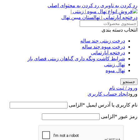
رد کردن به ناوبری
رد کردن به محتوای اصلی
انتخاب دسته بندی
درخت زینتی چند ساله
درخت میوه چند ساله
درختچه آپارتمانی
شرایط کاشت ونگه داری گیاهان زینتی فضای باز
نهال زینتی
نهال میوه
جستجو
ورود / ثبت نام
ورود
ایجاد حساب کاربری
نام کاربری یا آدرس ایمیل
*
الزامی
رمز عبور
*
الزامی