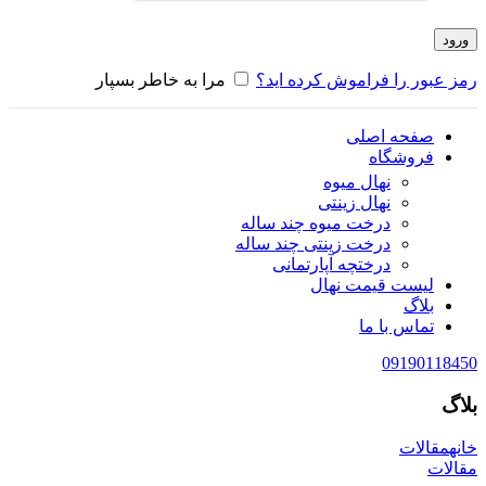
ورود
رمز عبور را فراموش کرده اید؟
مرا به خاطر بسپار
صفحه اصلی
فروشگاه
نهال میوه
نهال زینتی
درخت میوه چند ساله
درخت زینتی چند ساله
درختچه آپارتمانی
لیست قیمت نهال
بلاگ
تماس با ما
09190118450
بلاگ
خانه
مقالات
مقالات