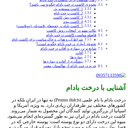
نحوه ی کاشت درخت بادام چگونه می باشد؟
1. کاشت مستقیم بذر
2. کاشت درخت بادام
3. کاشت پیش ‌کاشت
4. کاشت پیوند
5. کاشت بادام در جعبه‌های پلاستیکی (تیوپلاست)
نکات مهم در انتخاب روش کاشت
فاصله مناسب کاشت درخت بادام
شرایط آب و هوایی و خاک مناسب برای کاشت بادام
نحوه‌ی آبیاری درخت بادام چگونه است؟
شایع ترین بیماری و آفات درخت بادام
آفات:
بیماری‌ها:
پیشگیری از آفات و بیماری‌ها
خرید درخت بادام از نهالستان معتبر
آشنایی با درخت بادام
درخت بادام با نام علمی (Prunus dulcis) نه تنها در ایران بلکه در
کشورهای مختلف نیز طرفداران زیادی دارد. به ویژه، آمریکا و
اسپانیا از بزرگترین تولید کنندگان این محصول به شمار می‌روند.
کاشت درخت بادام در ایران نیز به طور گسترده‌ای انجام می‌شود.
میوه این درخت دارای دو نوع پوسته است: پوسته خارجی که در
فصل بهار رشد می‌کند و مورد توجه بازار نوبرانه قرار می‌گیرد، و