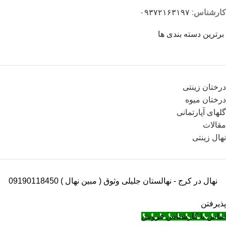
کارشناس
:
۰۹۳۷۲۱۶۳۱۹۷
برترین دسته بندی ها
درختان زینتی
درختان میوه
گلهای آپارتمانی
مقالات
نهال زینتی
نهال در کرج - نهالستان جلیلی وثوق ( مبین نهال ) 09190118450
پذیرفتن
تماس با کارشناس فروش