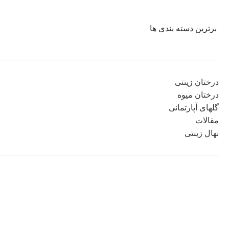
برترین دسته بندی ها
درختان زینتی
درختان میوه
گلهای آپارتمانی
مقالات
نهال زینتی