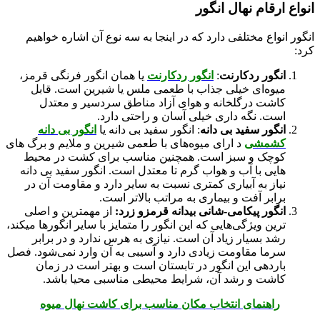
انواع ارقام نهال انگور
انگور انواع مختلفی دارد که در اینجا به سه نوع آن اشاره خواهیم
کرد:
انگور ردکارنت
:
انگور ردکارنت
یا همان انگور فرنگی قرمز،
میوه‌ای خیلی جذاب با طعمی ملس یا شیرین است. قابل
کاشت درگلخانه و هوای آزاد مناطق سردسیر و معتدل
است. نگه داری خیلی آسان و راحتی دارد.
انگور سفید بی دانه
: انگور سفید بی دانه یا
انگور بی دانه
کشمشی
د ارای میوه‌های با طعمی شیرین و ملایم و برگ های
کوچک و سبز است. همچنین مناسب برای کشت در محیط
هایی با آب و هواب گرم تا معتدل است. انگور سفید بی دانه
نیاز به آبیاری کمتری نسبت به سایر دارد و مقاومت آن در
برابر آفت و بیماری به مراتب بالاتر است.
انگور پیکامی-شانی بیدانه قرمزو زرد:
از مهمترین و اصلی
ترین ویژگی‌هایی که این انگور را متمایز با سایر انگورها میکند،
رشد بسیار زیاد آن است. نیازی به هرس ندارد و در برابر
سرما مقاومت زیادی دارد و آسیبی به آن وارد نمی‌شود. فصل
باردهی این انگور در تابستان است و بهتر است در زمان
کاشت و رشد آن، شرایط محیطی مناسبی محیا باشد.
راهنمای انتخاب مکان مناسب برای کاشت نهال میوه