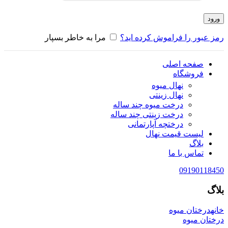
ورود
رمز عبور را فراموش کرده اید؟
مرا به خاطر بسپار
صفحه اصلی
فروشگاه
نهال میوه
نهال زینتی
درخت میوه چند ساله
درخت زینتی چند ساله
درختچه آپارتمانی
لیست قیمت نهال
بلاگ
تماس با ما
09190118450
بلاگ
خانه
درختان میوه
درختان میوه