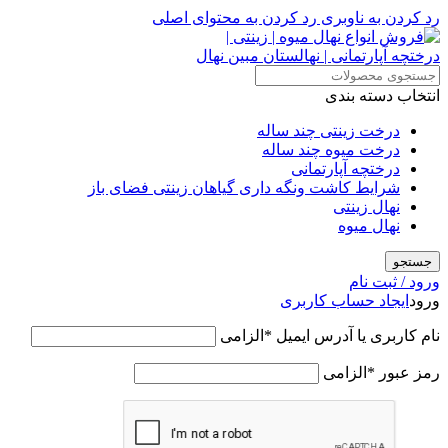
رد کردن به ناوبری
رد کردن به محتوای اصلی
انتخاب دسته بندی
درخت زینتی چند ساله
درخت میوه چند ساله
درختچه آپارتمانی
شرایط کاشت ونگه داری گیاهان زینتی فضای باز
نهال زینتی
نهال میوه
جستجو
ورود / ثبت نام
ورود
ایجاد حساب کاربری
نام کاربری یا آدرس ایمیل
*
الزامی
رمز عبور
*
الزامی