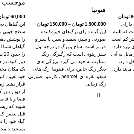
موچسب
فتونیا
8
تومان
60,000
تومان
دارای
1,500,000
تومان
–
150,000
تومان
این گیاهان به
 که البته
این گیاه دارای برگ‌های خیره‌کننده
سطح چوبی می 
تراکم است.
صورتی و سبز، سفید و سبز، یا سبز و
را پوشش دهید
تیره دارد.
قرمز است. شاخ و برگ در درجه اول
گیاهان شما از د
مایل به آبی
سبز زیتونی است که رگبرگی رنگ
را 
 دارد.
متناوب به خود می گیرد. ویژگی های
دور کنید. در 
انند دارد.
دیگر رنگ خاص، برای فیتونیا رگه های
یک مکان مخت
سفید نقره ای pearcei ، کارمین صورتی
خود تعیین کنی
رگه زیبایی.
قرار دهید. زم
از دیوار دور 
فضا و یا فاصل
شوید که ریشه 
قبل تنفس کنن
گیاه خود را ق
بسنجید تا مجبو