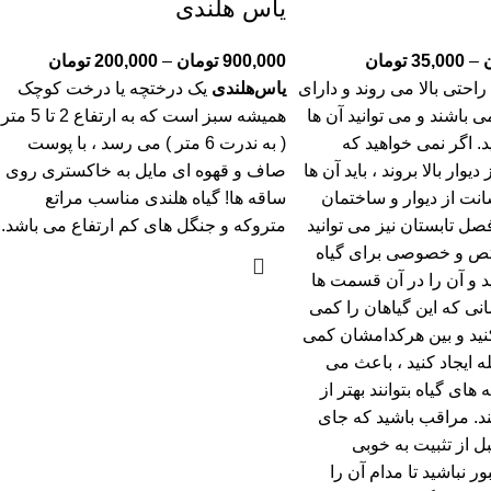
یاس هلندی
–
35,000
تومان
900,000
تومان
–
200,000
تومان
 راحتی بالا می روند و دارای
یاس‌هلندی
یک درختچه یا درخت کوچک
باشند و می توانید آن ها
همیشه سبز است که به ارتفاع 2 تا 5 متر
. اگر نمی خواهید که
( به ندرت 6 متر ) می رسد ، با پوست
یوار بالا بروند ، باید آن ها
صاف و قهوه ای مایل به خاکستری روی
حدود 20 سانت از دیوار و ساختمان
ساقه ها! گیاه هلندی مناسب مراتع
فصل تابستان نیز می توانید
متروکه و جنگل های کم ارتفاع می باشد.
ص و خصوصی برای گیاه
د و آن را در آن قسمت ها
انی که این گیاهان را کمی
کنید و بین هرکدامشان کمی
ه ایجاد کنید ، باعث می
های گیاه بتوانند بهتر از
د. مراقب باشید که جای
بل از تثبیت به خوبی
ر نباشید تا مدام آن را