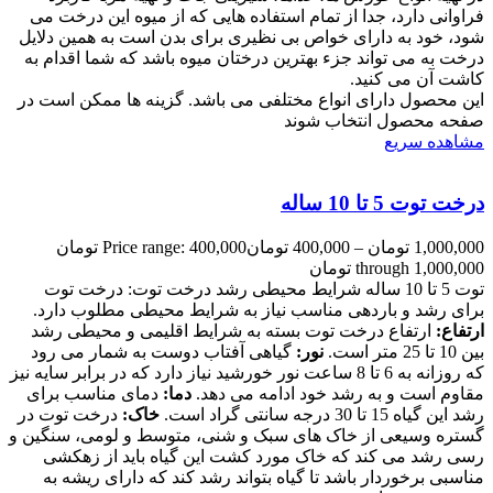
فراوانی دارد، جدا از تمام استفاده هایی که از میوه این درخت می
شود، خود به دارای خواص بی نظیری برای بدن است به همین دلایل
درخت به می تواند جزء بهترین درختان میوه باشد که شما اقدام به
کاشت آن می کنید.
این محصول دارای انواع مختلفی می باشد. گزینه ها ممکن است در
صفحه محصول انتخاب شوند
مشاهده سریع
درخت توت 5 تا 10 ساله
1,000,000
تومان
–
400,000
تومان
Price range: 400,000 تومان
through 1,000,000 تومان
توت 5 تا 10 ساله شرایط محیطی رشد درخت توت: درخت توت
برای رشد و باردهی مناسب نیاز به شرایط محیطی مطلوب دارد.
ارتفاع:
ارتفاع درخت توت بسته به شرایط اقلیمی و محیطی رشد
بین 10 تا 25 متر است.
نور:
گیاهی آفتاب دوست به شمار می رود
که روزانه به 6 تا 8 ساعت نور خورشید نیاز دارد که در برابر سایه نیز
مقاوم است و به رشد خود ادامه می دهد.
دما:
دمای مناسب برای
رشد این گیاه 15 تا 30 درجه سانتی گراد است.
خاک:
درخت توت در
گستره وسیعی از خاک های سبک و شنی، متوسط و لومی، سنگین و
رسی رشد می کند که خاک مورد کشت این گیاه باید از زهکشی
مناسبی برخوردار باشد تا گیاه بتواند رشد کند که دارای ریشه به