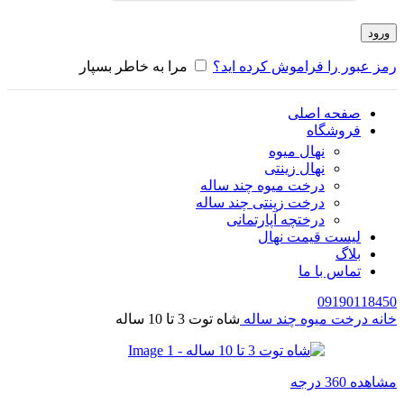
ورود
رمز عبور را فراموش کرده اید؟
مرا به خاطر بسپار
صفحه اصلی
فروشگاه
نهال میوه
نهال زینتی
درخت میوه چند ساله
درخت زینتی چند ساله
درختچه آپارتمانی
لیست قیمت نهال
بلاگ
تماس با ما
09190118450
خانه
درخت میوه چند ساله
شاه توت 3 تا 10 ساله
مشاهده 360 درجه