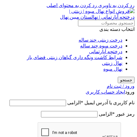
رد کردن به ناوبری
رد کردن به محتوای اصلی
انتخاب دسته بندی
درخت زینتی چند ساله
درخت میوه چند ساله
درختچه آپارتمانی
شرایط کاشت ونگه داری گیاهان زینتی فضای باز
نهال زینتی
نهال میوه
جستجو
ورود / ثبت نام
ورود
ایجاد حساب کاربری
نام کاربری یا آدرس ایمیل
*
الزامی
رمز عبور
*
الزامی