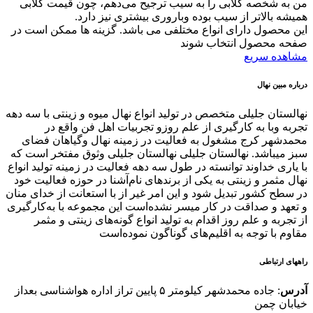
من به شخصه گلابی را به سیب ترجیح می‌دهم، چون قیمت گلابی
همیشه بالاتر از سیب بوده وباروری بیشتری نیز دارد.
این محصول دارای انواع مختلفی می باشد. گزینه ها ممکن است در
صفحه محصول انتخاب شوند
مشاهده سریع
درباره مبین نهال
نهالستان جلیلی متخصص در تولید انواع نهال میوه و زینتی با سه دهه
تجربه وبا به کارگیری از علم روزو تجربیات اهل فن واقع در
محمدشهر کرج مشغول به فعالیت در زمینه نهال وگیاهان فضای
سبز میباشد. نهالستان جلیلی نهالستان جلیلی وثوق مفتخر است که
با یاری خداوند توانسته در طول سه دهه فعالیت در زمینه تولید انواع
نهال مثمر و زینتی به یکی از برندهای نام‌آشنا در حوزه فعالیت خود
در سطح کشور تبدیل شود و این امر غیر از با استعانت از خدای منان
و تعهد و صداقت در کار میسر نشده‌است این مجموعه با به‌کارگیری
از تجربه و علم روز اقدام به تولید انواع گونه‌های زینتی و مثمر
مقاوم با توجه به اقلیم‌های گوناگون نموده‌است
راههای ارتباطی
آدرس
: جاده محمدشهر کیلومتر ۵ پایین تراز اداره هواشناسی بعداز
خیابان چمن