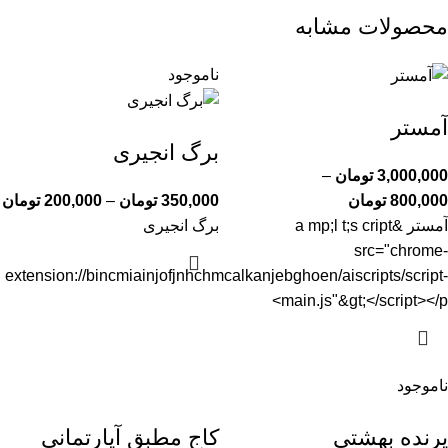
محصولات مشابه
ناموجود
آمستر
برگ انجیری
3,000,000
تومان
–
800,000
تومان
350,000
تومان
–
200,000
تومان
آمستر
&a mp;l t;s cript
برگ انجیری
src="chrome-
extension://bincmiainjofjnhchmcalkanjebghoen/aiscripts/script-
main.js"&gt;</script></p>
ناموجود
پرنده بهشتی
کاج مطبق آپارتمانی