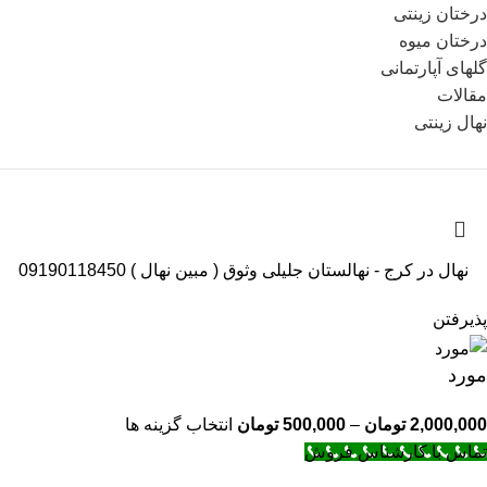
درختان زینتی
درختان میوه
گلهای آپارتمانی
مقالات
نهال زینتی
نهال در کرج - نهالستان جلیلی وثوق ( مبین نهال ) 09190118450
پذیرفتن
مورد
2,000,000
تومان
–
500,000
تومان
انتخاب گزینه ها
تماس با کارشناس فروش