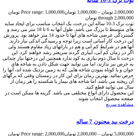
توت نرک 3-10 ساله
2,000,000
تومان
–
1,000,000
تومان
Price range: 1,000,000 تومان
through 2,000,000 تومان
توت نرک 3-10 ساله این درخت، یک انتخاب مناسب برای ایجاد سایه
های متوسط تا بزرگ می باشد. طول آنها به 6 تا 18 متر می رسد و
گستردگی عرضی شاخه های آنها تا حدود 14 متر خواهد بود. پرورش
این درخت کار آسانی است زیرا توجه و رسیدگی اندکی نیاز دارند.
آنها هم در شرایط کم آبی و هم در بارانهای زیاد مقاوم هستند ولی
اگر در زمان کم آبی، آبیاری گردند سریعتر رشد خواهند کرد. این
درخت تا سال دوم نیازی به کود ندارد همچنین این درختها نیاز چندانی
به حرص نیز ندارند، اما می توانید جهت شکل دادن به شاخه های
جوان و یا کوتاه نمودن شاخه هایی که به زمین نزدیک شده اند، آنها را
حرص نمائید. بهترین زمان بزای این کار در زمستان وقتی که برگهای
آن ریخته می باشد. اما شاخه های بیمار یا شکسته را هر زمان از
سال می توانید قطع کنید.
این محصول دارای انواع مختلفی می باشد. گزینه ها ممکن است در
صفحه محصول انتخاب شوند
مشاهده سریع
درخت بید مجنون 7 ساله
5,000,000
تومان
–
2,000,000
تومان
Price range: 2,000,000 تومان