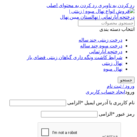
رد کردن به ناوبری
رد کردن به محتوای اصلی
انتخاب دسته بندی
درخت زینتی چند ساله
درخت میوه چند ساله
درختچه آپارتمانی
شرایط کاشت ونگه داری گیاهان زینتی فضای باز
نهال زینتی
نهال میوه
جستجو
ورود / ثبت نام
ورود
ایجاد حساب کاربری
نام کاربری یا آدرس ایمیل
*
الزامی
رمز عبور
*
الزامی