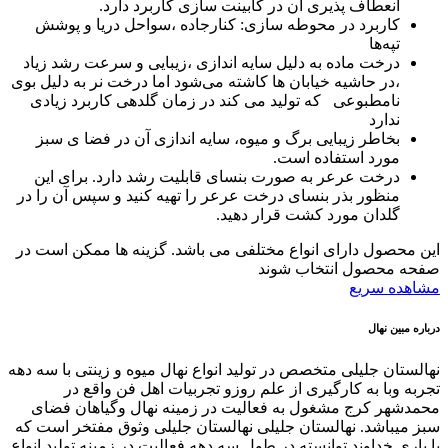
انعطاف پذیری آن در کابینت سازی کاربرد دارد.
کاربرد در محوطه سازی: کنارجاده ،سواحل دریا و پوشش
تپه‌ها
درخت ماده به دلیل سایه اندازی ،زیبایی و سرعت رشد زیاد
،در حاشیه خیابان ها کاشته می‌شود اما درخت نر به دلیل بوی
نامطبوعی که تولید می کند در زمان گلدهی کاربرد زیادی
ندارد
بخاطر زيبايی برگ و ميوه، سایه اندازی آن در فضا‍ ی سبز
مورد استفاده است.
درخت عرعر به صورت بنسای قابلیت رشد دارد. برای این
منظور بذر بنسای درخت عرعر را تهیه کنید و سپس آن را در
گلدان مورد کشت قرار دهید.
این محصول دارای انواع مختلفی می باشد. گزینه ها ممکن است در
صفحه محصول انتخاب شوند
مشاهده سریع
درباره مبین نهال
نهالستان جلیلی متخصص در تولید انواع نهال میوه و زینتی با سه دهه
تجربه وبا به کارگیری از علم روزو تجربیات اهل فن واقع در
محمدشهر کرج مشغول به فعالیت در زمینه نهال وگیاهان فضای
سبز میباشد. نهالستان جلیلی نهالستان جلیلی وثوق مفتخر است که
با یاری خداوند توانسته در طول سه دهه فعالیت در زمینه تولید انواع