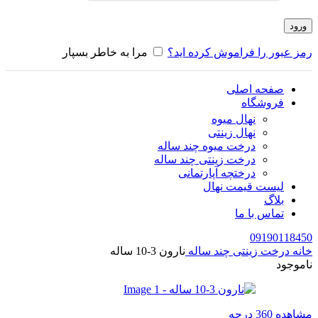
ورود
رمز عبور را فراموش کرده اید؟
مرا به خاطر بسپار
صفحه اصلی
فروشگاه
نهال میوه
نهال زینتی
درخت میوه چند ساله
درخت زینتی چند ساله
درختچه آپارتمانی
لیست قیمت نهال
بلاگ
تماس با ما
09190118450
خانه
درخت زینتی چند ساله
نارون 3-10 ساله
ناموجود
مشاهده 360 درجه