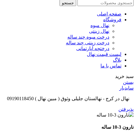
جستجو
صفحه اصلی
فروشگاه
نهال میوه
نهال زینتی
درخت میوه چند ساله
درخت زینتی چند ساله
درختچه آپارتمانی
لیست قیمت نهال
بلاگ
تماس با ما
سبد خرید
بستن
سایدبار
نهال در کرج - نهالستان جلیلی وثوق ( مبین نهال ) 09190118450
پذیرفتن
نارون 3-10 ساله