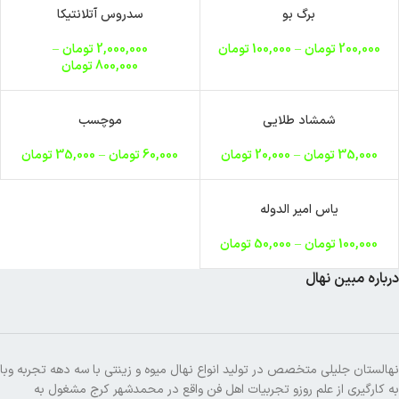
برگ بو
سدروس آتلانتیکا
ناموجود
200,000
تومان
–
100,000
تومان
2,000,000
تومان
–
800,000
تومان
شمشاد طلایی
موچسب
35,000
تومان
–
20,000
تومان
60,000
تومان
–
35,000
تومان
یاس امیر الدوله
100,000
تومان
–
50,000
تومان
درباره مبین نهال
نهالستان جلیلی متخصص در تولید انواع نهال میوه و زینتی با سه دهه تجربه وبا
به کارگیری از علم روزو تجربیات اهل فن واقع در محمدشهر کرج مشغول به