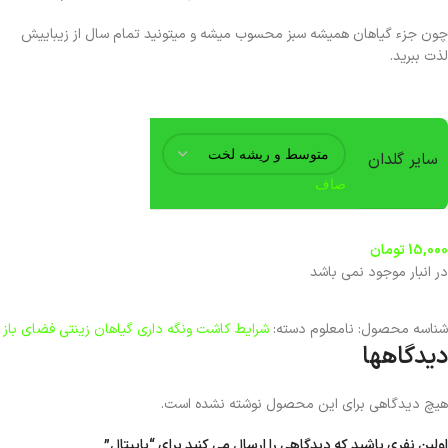
چون جزء گیاهان همیشه سبز محسوب میشه و میتونید تمام سال از زیباییش
لذت ببرید.
سایر گلدان
صاف
15,000
تومان
در انبار موجود نمی باشد
شناسه محصول:
نامعلوم
دسته:
شرایط کاشت ونگه داری گیاهان زینتی فضای باز
دیدگاهها
هیچ دیدگاهی برای این محصول نوشته نشده است.
اولین نفری باشید که دیدگاهی را ارسال می کنید برای “پاپیتال”