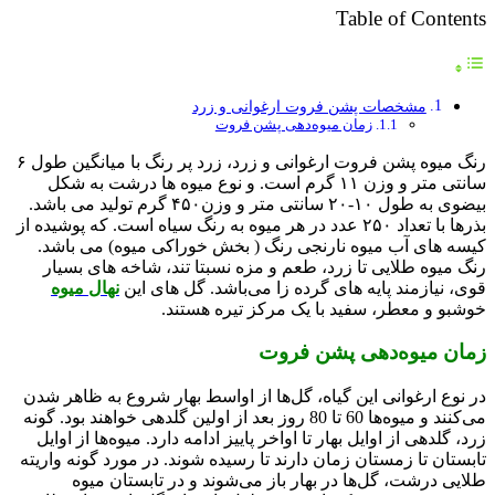
Table of Contents
مشخصات پشن فروت ارغوانی و زرد
زمان میوه‌دهی پشن فروت
رنگ میوه پشن فروت ارغوانی و زرد، زرد پر رنگ با میانگین طول ۶
سانتی متر و وزن ۱۱ گرم است. و نوع میوه ها درشت به شکل
بیضوی به طول ۱۰-۲۰ سانتی متر و وزن۴۵۰ گرم تولید می باشد.
بذرها با تعداد ۲۵۰ عدد در هر میوه به رنگ سیاه است. که پوشیده از
کیسه های آب میوه نارنجی رنگ ( بخش خوراکی میوه) می باشد.
رنگ میوه طلایی تا زرد، طعم و مزه نسبتا تند، شاخه های بسیار
قوی، نیازمند پایه های گرده زا می‌باشد. گل های این
نهال میوه
خوشبو و معطر، سفید با یک مرکز تیره هستند.
زمان میوه‌دهی پشن فروت
در نوع ارغوانی این گیاه، گل‌ها از اواسط بهار شروع به ظاهر شدن
می‌کنند و میوه‌ها 60 تا 80 روز بعد از اولین گلدهی خواهند بود. گونه
زرد، گلدهی از اوایل بهار تا اواخر پاییز ادامه دارد. میوه‌ها از اوایل
تابستان تا زمستان زمان دارند تا رسیده شوند. در مورد گونه واریته
طلایی درشت، گل‌ها در بهار باز می‌شوند و در تابستان میوه