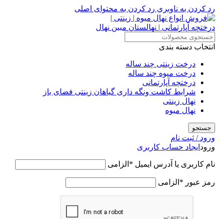
رد کردن به ناوبری
رد کردن به محتوای اصلی
انتخاب دسته بندی
درخت زینتی چند ساله
درخت میوه چند ساله
درختچه آپارتمانی
شرایط کاشت ونگه داری گیاهان زینتی فضای باز
نهال زینتی
نهال میوه
جستجو
ورود / ثبت نام
ورود
ایجاد حساب کاربری
نام کاربری یا آدرس ایمیل
*
الزامی
رمز عبور
*
الزامی