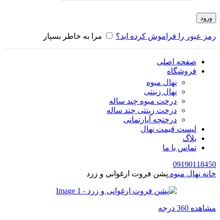
ورود
رمز عبور را فراموش کرده اید؟
مرا به خاطر بسپار
صفحه اصلی
فروشگاه
نهال میوه
نهال زینتی
درخت میوه چند ساله
درخت زینتی چند ساله
درختچه آپارتمانی
لیست قیمت نهال
بلاگ
تماس با ما
09190118450
خانه
نهال میوه
پشن فروت ارغوانی و زرد
مشاهده 360 درجه