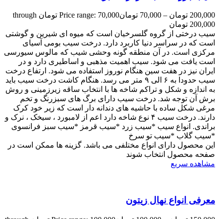
200,000
تومان
–
70,000
تومان
Price range: 70,000 تومان through
200,000 تومان
سیب درختی از گروه گلسرخیان است که میوه ای شیرین و گوشتی
است که در سراسر دنیا کاربرد دارد. درخت سیب بومی آسیای
مرکزی است. در آن منطقه گونه وحشی شیب که مالوس سیورسی
است یافت می شود. سیب اهمیت مذهبی و اساطیری دارد و در
ایران نیز در هفت سین هنگام نوروز استفاده می شود. ارتفاع درخت
سیب حدودا به ۶ الی ۹ متر می رسد. هنگام کاشت درخت سیب باید
به اندازه و شکل و تراکم شاخه ها با انتخاب ساقه زیرزمینی و روش
برش آن توجه شد. درخت سیب دارای برگ های سبزرنگ و تخم
مرغی شکل ساده با حاشیه های دندانه دار است که زیر خود کرک
دارند. درخت سیب ۴ نوع شاخه دارد اعم از لامبورد ، سیخک ، نرک و
براندی. انواع سیب *سیب زرد *سیب قرمز *سیب سبز فرانسوی
*سیب گلاب *سیب تو سرخ
این محصول دارای انواع مختلفی می باشد. گزینه ها ممکن است در
صفحه محصول انتخاب شوند
مشاهده سریع
معرفی انواع نهال زیتون