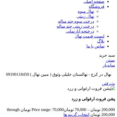
صفحه اصلی
فروشگاه
نهال میوه
نهال زینتی
درخت میوه چند ساله
درخت زینتی چند ساله
درختچه آپارتمانی
لیست قیمت نهال
بلاگ
تماس با ما
سبد خرید
بستن
سایدبار
نهال در کرج - نهالستان جلیلی وثوق ( مبین نهال ) 09190118450
پذیرفتن
پشن فروت ارغوانی و زرد
200,000
تومان
–
70,000
تومان
Price range: 70,000 تومان through
200,000 تومان
انتخاب گزینه ها