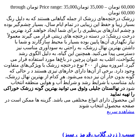
60,000
تومان
–
35,000
تومان
Price range: 35,000 تومان through
60,000 تومان
زرشک درختچه‌های زرشک از جمله گیاهانی هستند که به دلیل رنگ
بسیار زیبا و حفظ این زیبایی در تمام ایام سال، بسیار چشم‌گیر بوده
و چشم اندازهای بی‌نظیری را برای شما ایجاد خواهند کرد بهترین
درخت زرشک؛ در دسته درختچه‌ های زینتی قرار می‌ گیرند معمولاً
نیاز نگهداری آن‌ها پایین بوده بسیار با محیط سازگارند و شما با
داشتن بهترین نهال زرشک، به راحتی به سودآوری مناسب نیز
دسترسی پیدا می‌کنید. همچنین این گیاه، به دلیل الگوی رشد
یکنواخت، اغلب به عنوان پرچین در باغ‌ها مورد استفاده قرار می‌
گیرد. امروزه بیش از ۴۰۰ نوع درختچه زرشک با ویژگی‌های متفاوت
وجود دارد. برخی از آن‌ها دارای خارهای تیزی هستند د ر حالی که
گونه بدون خار آن نیز دیده می‌شود. هر کدام از بهترین نهال زرشک،
باید متناسب با شرایط رشد و شرایط آب و هوایی منطقه انتخاب
شود
در نهالستان جلیلی وثوق می توانید بهترین گونه زرشک خوراکی
را تهیه نمایید
این محصول دارای انواع مختلفی می باشد. گزینه ها ممکن است در
صفحه محصول انتخاب شوند
مشاهده سریع
سیب ( زرد، گلاب ،قرمز ، سبز)