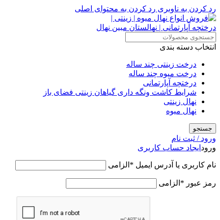
رد کردن به ناوبری
رد کردن به محتوای اصلی
انتخاب دسته بندی
درخت زینتی چند ساله
درخت میوه چند ساله
درختچه آپارتمانی
شرایط کاشت ونگه داری گیاهان زینتی فضای باز
نهال زینتی
نهال میوه
جستجو
ورود / ثبت نام
ورود
ایجاد حساب کاربری
نام کاربری یا آدرس ایمیل
*
الزامی
رمز عبور
*
الزامی