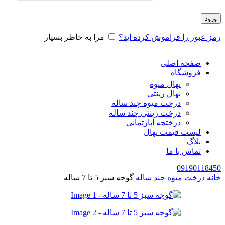
ورود
رمز عبور را فراموش کرده اید؟
مرا به خاطر بسپار
صفحه اصلی
فروشگاه
نهال میوه
نهال زینتی
درخت میوه چند ساله
درخت زینتی چند ساله
درختچه آپارتمانی
لیست قیمت نهال
بلاگ
تماس با ما
09190118450
خانه
درخت میوه چند ساله
گوجه سبز 5 تا 7 ساله