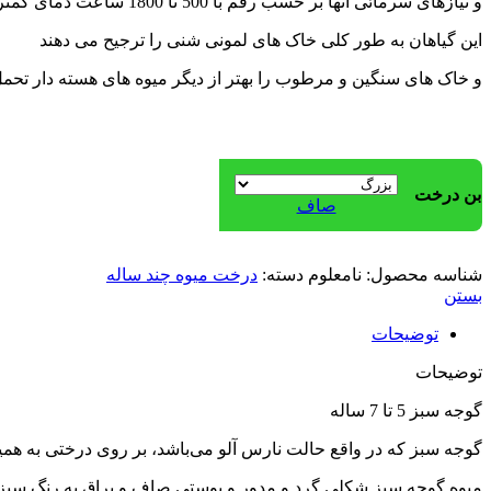
و نیازهاى سرمائى آنها بر حسب رقم با 500 تا 1800 ساعت دماى کمتر از 7 درجه سانتیگراد برآورده می شود‌.
این گیاهان به طور کلى خاک هاى لمونى شنى را ترجیح می دهند
و خاک هاى سنگین و مرطوب را بهتر از دیگر میوه هاى هسته ‌دار تحمل
بن درخت
صاف
شناسه محصول:
نامعلوم
دسته:
درخت میوه چند ساله
بستن
توضیحات
توضیحات
گوجه سبز 5 تا 7 ساله
گوجه سبز که در واقع حالت نارس آلو می‌باشد، بر روی درختی به همین
میوه گوجه سبز شکلی گرد و مدور و پوستی صاف و براق به رنگ سبز 