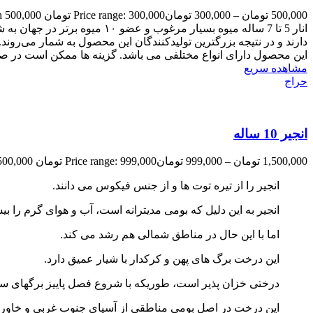
500,000
تومان
–
300,000
تومان
Price range: 300,000 تومان through 500,000 تومان
انار 5 تا 7 ساله میوه بسیار مرغوب‌ و عضو ۱۰ میوه برتر در جهان به شمار می‌رود. شهرستان‌های ساوه، نی ریز، بجستان، بهشهر، اشرف، ارسنجان، بادرود، شهرضا و کوهدشت بیشترین
دارند و در نتیجه بزرگترین تولیدکنندگان این محصول به شمار می‌روند.
این محصول دارای انواع مختلفی می باشد. گزینه ها ممکن است در 
مشاهده سریع
حراج
انجیر 10 ساله
1,500,000
تومان
–
999,000
تومان
Price range: 999,000 تومان through 1,500,000 تومان
انجیر را از تیره توت ها و از جنس فیکوس می دانند.
انجیر به این دلیل که بومی مدیترانه است، آب و هوای گرم را ب
اما با این حال در مناطق شمالی هم رشد می کند.
این درخت برگ های پهن و کرکدار با شیار عمیق دارد.
درختی خزان پذیر است، طوریکه با شروع فصل پاییز برگهای سبز ر
این درخت در اصل بومی مناطقی از آسیای جنوب غربی و خاورم