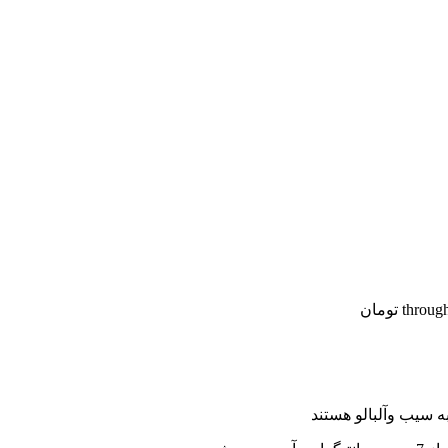
ه سیب وآلبالو هستند