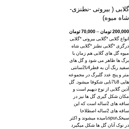
گلابی ( بیروتی -نطنزی-
شاه میوه)
200,000
تومان
–
70,000
تومان
انواع گلابی *گلابی بیروتی *گلابی
درگزی *گلابی نطنز *گلابی شاه
میوه گل های گلابی هم زمان با
برگ ها ظاهر می شود و گل های
سفید رنگ آن به قطر4تا2سانتی
متر و پنج عدد گلبرگ در مجموعه
هایی 8تا7تایی شکوفا میشود. گل
آذین گلابی از نوع دیهیم است و
مکان شکل گیری گل ها نیز در
ساقه های 2ساله است که این
ساقه های 2ساله اصطلاحا
سیخکspurنامیده میشوند و اکثر
در نوک آنان گل ها شکل میگیرد