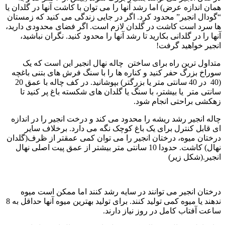
همان اندازه عرض) اما رشد آنها را می توان با کاشت آنها در گلدان یا
“گودال انجیر” محدود کرد. اگر در جایی زندگی می کنید که زمستان
ها سرد است کاشت در گلدان لازم است. اگر فضای محدودی دارید،
آنها را در گلدانی بکارید تا رشد آنها را محدود کنید. نگران نباشید،
انجیر خواهید گرفت!
متداول ترین راه برای ساختن چاله نهال انجیر این است که یک
سوراخ بزرگ حفر کنید و کناره ها را با سنگ فرش های بتنی باغچه
(40 در 40 سانتی متر یا بزرگتر) بپوشانید. در کف چاله با عمق 20
سانتی متر یا بیشتر، با سنگ یا گلدان های شکسته باغ پر کنید تا
زهکشی براحتی انجام شود.
چاله انجیر رشد ریشه را محدود می کند و درخت انجیر را در اندازه
ای قابل کنترل برای یک باغ کوچک نگه می دارد. برخلاف سایر
درختان میوه، درختان انجیر را می توان کمی عمقتر از ظرف(گلدان
نهال) کاشت. حدودا 10 سانتی متر بیشتر از عمق پیت اصلی نهال
انجیر.(شکل زیر)
درختان انجیر می توانند در سایه رشد کنند اما ممکن است میوه
ندهند یا میوه کمی تولید کنند. برای تولید بهترین میوه آنها حداقل به 8
ساعت آفتاب کامل در روز نیاز دارند.