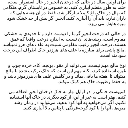
برای اولین سال در حالی که درختان انجیر در حال استقرار است،
حتما به طور منظم آبیاری کنید، به خصوص در تابستان گرم. هنگامی
که نهال در خاک باغ کاملا سازگار شد، فقط در آن هفته هایی که
باران نبارد، باید آن را آبیاری کنید. انجیر اگر بیش از حد خشک شود
میوه هایش می ریزد.
در حالی که درخت انجیر گرما را دوست دارد و تا حدودی به خشکی
مقاوم است، ریشه‌های آن نسبت به اندازه درخت واقعا کم‌عمق
هستند. درخت انجیر رقیب مقاومی نسبت به علف های هرز نمیباشد
.مالچ پاشی برای مبارزه با علف های هرزدر خاک اطراف این درخت
سودمند است.
نوع مالچ مهم نیست، می توانید از مقوا، یونجه، کاه، خرده چوب و
غیره استفاده کنید، نکته مهم این است که خاک ترکیب شده با مالچ
میتواند تا هفته ها باقی بماند و در کاهش علف های هرزموثر باشد و
به حفظ رطوبت خاک هم کمک میکند.
کمپوست خانگی را در اوایل بهار به خاک درختان انجیر اضافه می
کنیم. بهتر است به غیر از این، از کود دیگری در خاک آنها استفاده
نکنیم. اگر می‌خواهید به آنها کود بدهید، می‌توانید در زمان رشد
میوه‌ها، آنها را با کود گوجه‌فرنگی با پتاس بالا آبیاری کنید.