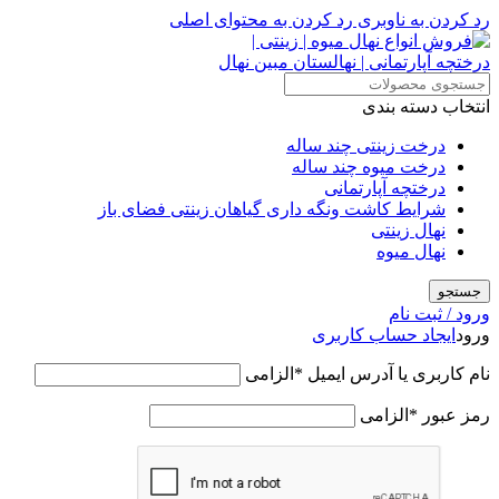
رد کردن به ناوبری
رد کردن به محتوای اصلی
انتخاب دسته بندی
درخت زینتی چند ساله
درخت میوه چند ساله
درختچه آپارتمانی
شرایط کاشت ونگه داری گیاهان زینتی فضای باز
نهال زینتی
نهال میوه
جستجو
ورود / ثبت نام
ورود
ایجاد حساب کاربری
نام کاربری یا آدرس ایمیل
*
الزامی
رمز عبور
*
الزامی