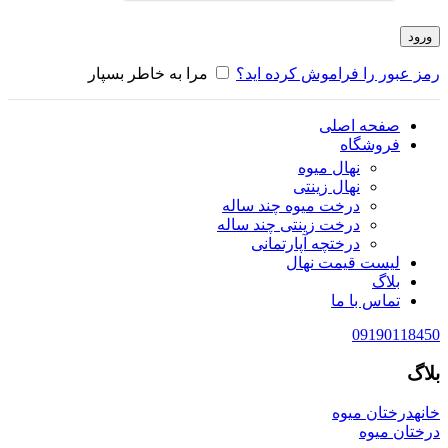
ورود
رمز عبور را فراموش کرده اید؟
مرا به خاطر بسپار
صفحه اصلی
فروشگاه
نهال میوه
نهال زینتی
درخت میوه چند ساله
درخت زینتی چند ساله
درختچه آپارتمانی
لیست قیمت نهال
بلاگ
تماس با ما
09190118450
بلاگ
خانه
درختان میوه
درختان میوه