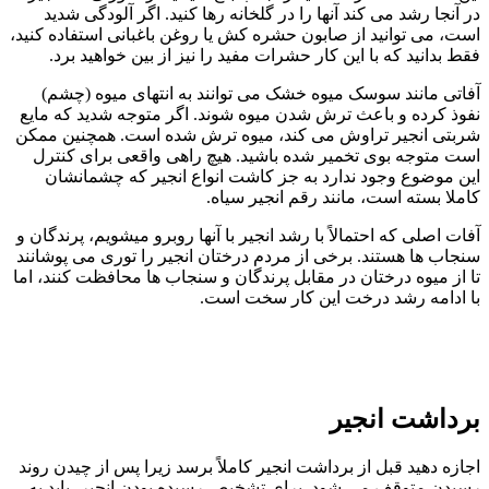
در آنجا رشد می کند آنها را در گلخانه رها کنید. اگر آلودگی شدید
است، می توانید از صابون حشره کش یا روغن باغبانی استفاده کنید،
فقط بدانید که با این کار حشرات مفید را نیز از بین خواهید برد.
آفاتی مانند سوسک میوه خشک می توانند به انتهای میوه (چشم)
نفوذ کرده و باعث ترش شدن میوه شوند. اگر متوجه شدید که مایع
شربتی انجیر تراوش می کند، میوه ترش شده است. همچنین ممکن
است متوجه بوی تخمیر شده باشید. هیچ راهی واقعی برای کنترل
این موضوع وجود ندارد به جز کاشت انواع انجیر که چشمانشان
کاملا بسته است، مانند رقم انجیر سیاه.
آفات اصلی که احتمالاً با رشد انجیر با آنها روبرو میشویم، پرندگان و
سنجاب ها هستند. برخی از مردم درختان انجیر را توری می پوشانند
تا از میوه درختان در مقابل پرندگان و سنجاب ها محافظت کنند، اما
با ادامه رشد درخت این کار سخت است.
برداشت انجیر
اجازه دهید قبل از برداشت انجیر کاملاً برسد زیرا پس از چیدن روند
رسیدن متوقف می شود. برای تشخیص رسیده بودن انجیر، باید به