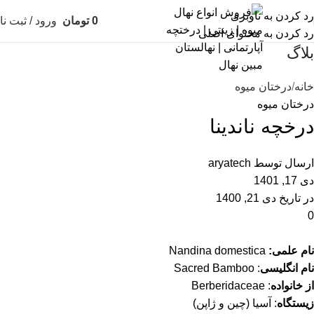
رد کردن به ناوبری
0
تومان
ورود / ثبت نا
رد کردن به محتوای اصلی
بلاگ
خانه
درختان میوه
درختان میوه
درخچه ناندینا
ارسال توسط
aryatech
دی 17, 1401
در تاریخ دی 21, 1400
0
نام علمی:
Nandina domestica
نام انگلیسی
: Sacred Bamboo
از خانواده
: Berberidaceae
زیستگاه
: آسیا (چین و ژاپن)