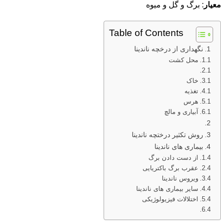
معیار
: برگ و گل و میوه
Table of Contents
نگهداری از درخچه ناندینا
محل کشت
خاک
تغذیه
هرس
آبیاری و مالچ
روش تکثیر درختچه ناندینا
بیماری های ناندینا
از دست دادن برگ
عقرب برگ باکتریایی
ویروس ناندینا
سایر بیماری های ناندینا
اختلالات فیزیولوژیکی