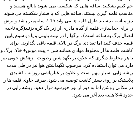
خم کنیم بشکنند. ساقه هایی که شکسته نمی شوند نابالغ هستند و
مناسب قلمه گیری نیستند. ساقه هایی که با فشار شکسته می شوند
نیز مناسب نیستند.طول قلمه ها می واند 15-7 سانتیمتر باشد و برش
را برای جداسازی قلمه از گیاه مادری از زیر یک گره بزنید(گره ناحیه
اتصال برگ به ساقه است) . برگها را در نیمه پایینی و یا دو سوم پایین
قلمه حذف کنید اما تعدادی برگ در بالای قلمه باقی بگذارید. برای
کاشت قلمه ها از مخلوط موادی همانند شن + پیت موس+ خاک برگ و
یا هر مخلوط دیگری که علاوه بر نگهداشتن رطوبت ، زهکش خوبی نیز
دارد می توان استفاده کرد. مرطوب نگهداشتن هوا نیز در طی مدت
ریشه زایی بسیار مهم است و علاوه بر غبارپاشی روزانه ، کشیدن
پلاستیک بر روی بستر کاشت توصیه می شود. ظرف حاوی قلمه ها را
در مکانی روشن اما به دور از نور خورشید قرار دهید. ریشه زایی در
حدود 4-3 هفته بعد آغز می شود.