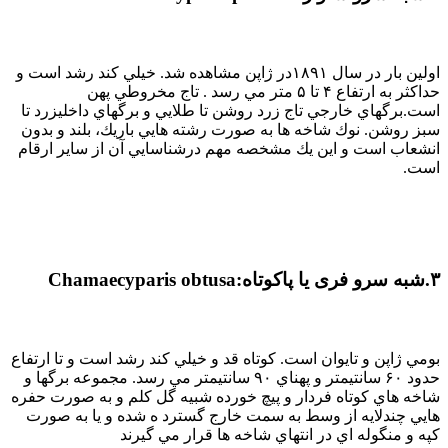
اولين بار در سال ۱۸۹۱در ژاپن مشاهده شد. خيلي كند رشد است و
حداكثر به ارتفاع ۴ تا ۵ متر مي رسد . تاج مخروطي پهن
است.برگهاي خارجي تاج زرد روشن تا طلايي و برگهاي داخليزرد تا
سبز روشن. نوك شاخه ها به صورت رشته هايي باريك، بلند و بدون
انشعاب است و اين يك مشخصه مهم درشناسايي آن از ساير ارقام
است.
۳.شبه سرو فری یا پاکوتاه:Chamaecyparis obtusa
بومي ژاپن و تايوان است. كوتاه قد و خيلي كند رشد است و تا ارتفاع
حدود ۶۰ سانتيمتر و پهناي ۹۰ سانتيمتر مي رسد. مجموعه برگها و
شاخه هاي كوتاه فردار و پيچ خورده شبيه گل كلم و به صورت حفره
هايي چندلايه از وسط به سمت خارج گسترد ه شده و يا به صورت
كپه و منگوله اي در انتهاي شاخه ها قرار مي گيرند