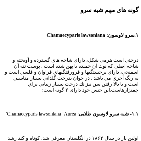
گونه های مهم شبه سرو
۱.سرو لاوسون: Chamaecyparis lawsoniana
درختي است هرمي شكل، داراي شاخه هاي گسترده و آويخته و
شاخه اصلي كه نوك آن خميده يا پهن شده است . پوست تنه آن
اسفنجي، داراي برجستگيها و فرورفتگيهاي فراوان و فلسي است و
به رنگ آجري مي باشد . در جوان يدرخت گلداني بسيار مناسبي
است و با بالا رفتن سن نيز تك درخت بسيار زيبايي براي
چمنزارهاست.این جنس خود دارای ۲ گونه است:
۱.۱- شبه سرو لاوسون طلایی
: Chamaecyparis lawsoniana ‘Aurea’
اولين بار در سال ۱۸۶۲ در انگلستان معرفي شد. كوتاه و كند رشد