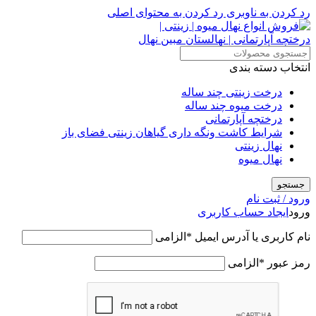
رد کردن به ناوبری
رد کردن به محتوای اصلی
انتخاب دسته بندی
درخت زینتی چند ساله
درخت میوه چند ساله
درختچه آپارتمانی
شرایط کاشت ونگه داری گیاهان زینتی فضای باز
نهال زینتی
نهال میوه
جستجو
ورود / ثبت نام
ورود
ایجاد حساب کاربری
نام کاربری یا آدرس ایمیل
*
الزامی
رمز عبور
*
الزامی