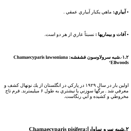
• آبياري:
ماهي يكبار آبياري عمقي .
• آفات و بيماريها :
نسبتاً عاري از هر دو است.
۱.۲-.شبه سرولاوسون فشفشه: Chamaecyparis lawsoniana
‘Ellwoods
اولين بار در سال ۱۹۲۹ در پاركي در انگلستان از يك نونهال كشف و
معرفي شد . برگها سوزني يا نيشتري به طول ۶ ميليمترند. فرم تاج
مخروطي و كشيده و آبي رنگاست.
۲.شبه سرو ساوارا:Chamaecyparis pisifera