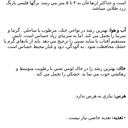
است و حداكثر ارتفاعآن به ۴ تا ۵ متر مي رسد. برگها فلسي بارنگ
زرد طلايي میباشد.
آب و هوا:
بهترين رشد در نواحي خنك، مرطوب يا ساحلي . گرما و
سرما را تحمل مي كند. اما به سرماي زياد حساس است. تابش
مستقيم آفتاب يا سايه نسبي را ترجيح مي دهد .بايد از بادهاي گرم يا
خشك محافظت شود . به آلودگي، دود و غبار محيط حساس است
خاك:
بهترين رشد را در خاك لومي شني با رطوبت متوسط و
زهكشي خوب مي نما يد. خشكي را تحمل مي كند .
هرس:
نيازي به هرس ندارد.
• تغذيه:
تغذيه خاصي نياز نيست .