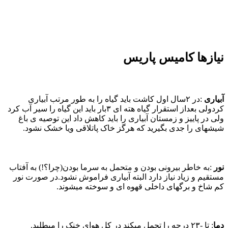
نیازها کامیس پاریس
آبیاری
:در ۲سال اول کاشت باید گیاه را به طور مرتب آبیاری
کردولی بعداز استقرار گیاه هته ای ۳بار باید این گیاه را سیر آب کرد
ولی در پاییز و زمستان آبیاری را باید کاهش داد این توصیه ی باغ
شیشهای را جدی بگیرید که هرگز خاک پاتلاقی ویا خشک نشود.
نور
:به خاطر بیرونی بودن و متحمل به سرما بودن(چرا؟!) به آفتاب
مستقیم و زیاد نیاز دارد البته آبیاری فراموش نشود.در صورت نور
کم شاخ و برگهای داخلی قهوه ای و سوخته میشوند.
دما
: تا -۲۳ درجه را تحمل میکند در کل هوای خنک را میطلبد.