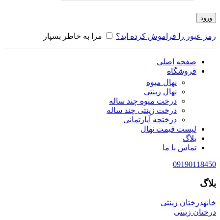
ورود
رمز عبور را فراموش کرده اید؟
مرا به خاطر بسپار
صفحه اصلی
فروشگاه
نهال میوه
نهال زینتی
درخت میوه چند ساله
درخت زینتی چند ساله
درختچه آپارتمانی
لیست قیمت نهال
بلاگ
تماس با ما
09190118450
بلاگ
خانه
درختان زینتی
درختان زینتی