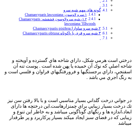
گونه های مهم شبه سرو
۱.سرو لاوسون: Chamaecyparis lawsoniana
۱.۲-.شبه سرولاوسون فشفشه: Chamaecyparis
lawsoniana ‘Ellwoods
۲.شبه سرو ساوارا:Chamaecyparis pisifera
۳.شبه سرو فری یا پاکوتاه:Chamaecyparis obtusa
درختي است هرمي شكل، داراي شاخه هاي گسترده و آويخته و
شاخه اصلي كه نوك آن خميده يا پهن شده است . پوست تنه آن
اسفنجي، داراي برجستگيها و فرورفتگيهاي فراوان و فلسي است و
به رنگ آجري مي باشد .
در جواني درخت گلداني بسيار مناسبي است و با بالا رفتن سن نيز
تك درخت بسيار زيبايي براي چمنزارهاست.این درختچه ها دارای
ابعاد،اندازه ها و رنگهای گوناگونی میباشد و به خاطر این تنوع و
زیبایی که در فضای سبز ایجاد میکند بسیار پرکاربرد و پر طرفدار
میباشد