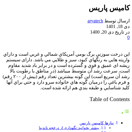
کامیس پاریس
ارسال توسط
aryatech
دی 18, 1401
در تاریخ دی 20, 1400
0
اين درخت سوزني برگ بومي آمريكاي شمالي و غربي است و داراي
واريته هايي به رنگهاي كبود، سبز و طلايي مي باشد. دارای سیستم
ریشه ای عميق و قوي و گسترده است و در برابر باد شديد مقاوم
است، سرعت رشد آن متوسط میباشد (در مناطق با رطوبت بالا
رشد آن سريع است) اين گونه بيشترين تعداد رقم (بيش از ۲۰۰ رقم)
و فرم باغي را درميان گونه هاي خانواده سرو دارد و حتي براي آنها
كليد شناسايي و طبقه بندي هم ارائه شده است.
Table of Contents
نیازها کامیس پاریس
بیشتر بخوانید:نگهداری از درخچه ناندینا