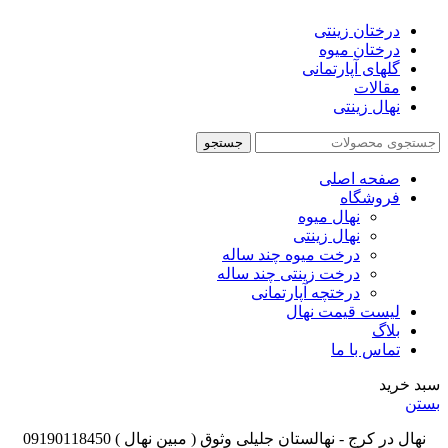
درختان زینتی
درختان میوه
گلهای آپارتمانی
مقالات
نهال زینتی
جستجو
صفحه اصلی
فروشگاه
نهال میوه
نهال زینتی
درخت میوه چند ساله
درخت زینتی چند ساله
درختچه آپارتمانی
لیست قیمت نهال
بلاگ
تماس با ما
سبد خرید
بستن
نهال در کرج - نهالستان جلیلی وثوق ( مبین نهال ) 09190118450