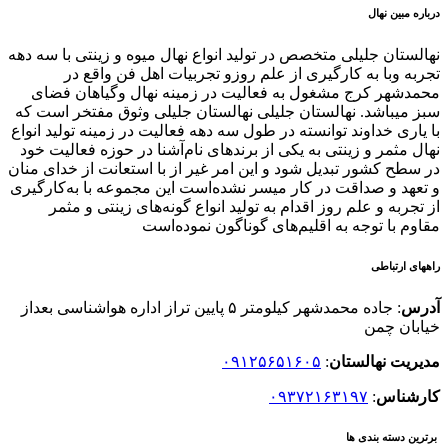
درباره مبین نهال
نهالستان جلیلی متخصص در تولید انواع نهال میوه و زینتی با سه دهه
تجربه وبا به کارگیری از علم روزو تجربیات اهل فن واقع در
محمدشهر کرج مشغول به فعالیت در زمینه نهال وگیاهان فضای
سبز میباشد. نهالستان جلیلی نهالستان جلیلی وثوق مفتخر است که
با یاری خداوند توانسته در طول سه دهه فعالیت در زمینه تولید انواع
نهال مثمر و زینتی به یکی از برندهای نام‌آشنا در حوزه فعالیت خود
در سطح کشور تبدیل شود و این امر غیر از با استعانت از خدای منان
و تعهد و صداقت در کار میسر نشده‌است این مجموعه با به‌کارگیری
از تجربه و علم روز اقدام به تولید انواع گونه‌های زینتی و مثمر
مقاوم با توجه به اقلیم‌های گوناگون نموده‌است
راههای ارتباطی
آدرس
: جاده محمدشهر کیلومتر ۵ پایین تراز اداره هواشناسی بعداز
خیابان چمن
مدیریت نهالستان
:
۰۹۱۲۵۶۵۱۶۰۵
کارشناس
:
۰۹۳۷۲۱۶۳۱۹۷
برترین دسته بندی ها