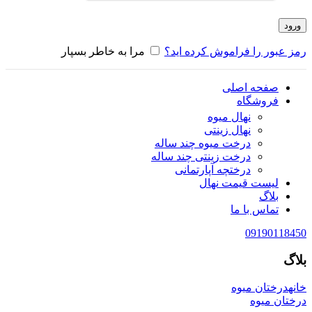
ورود
رمز عبور را فراموش کرده اید؟
مرا به خاطر بسپار
صفحه اصلی
فروشگاه
نهال میوه
نهال زینتی
درخت میوه چند ساله
درخت زینتی چند ساله
درختچه آپارتمانی
لیست قیمت نهال
بلاگ
تماس با ما
09190118450
بلاگ
خانه
درختان میوه
درختان میوه