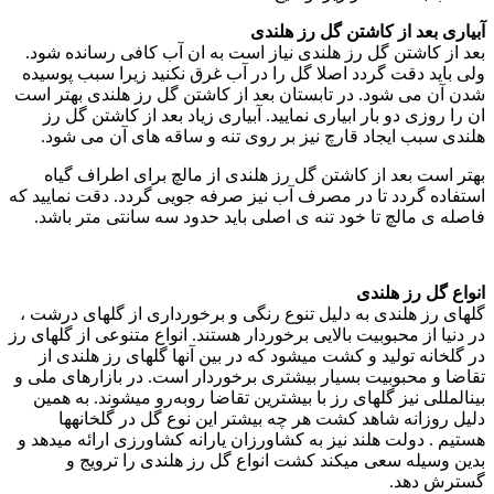
آبیاری بعد از کاشتن گل رز هلندی
بعد از کاشتن گل رز هلندی نیاز است به ان آب کافی رسانده شود.
ولی باید دقت گردد اصلا گل را در آب غرق نکنید زیرا سبب پوسیده
شدن آن می شود. در تابستان بعد از کاشتن گل رز هلندی بهتر است
ان را روزی دو بار ابیاری نمایید. آبیاری زیاد بعد از کاشتن گل رز
هلندی سبب ایجاد قارچ نیز بر روی تنه و ساقه های آن می شود.
بهتر است بعد از کاشتن گل رز هلندی از مالچ برای اطراف گیاه
استفاده گردد تا در مصرف آب نیز صرفه جویی گردد. دقت نمایید که
فاصله ی مالچ تا خود تنه ی اصلی باید حدود سه سانتی متر باشد.
انواع گل رز هلندی
گل­های رز هلندی به دلیل تنوع رنگی و برخورداری از گل­های درشت ،
در دنیا از محبوبیت بالایی برخوردار هستند. انواع متنوعی از گل­های رز
در گلخانه تولید و کشت می­شود که در بین آن­ها گل­های رز هلندی از
تقاضا و محبوبیت بسیار بیشتری برخوردار است. در بازارهای ملی و
بین­المللی نیز گل­های رز با بیشترین تقاضا روبه‌رو می­شوند. به همین
دلیل روزانه شاهد کشت هر چه بیشتر این نوع گل در گلخانه­ها
هستیم . دولت هلند نیز به کشاورزان یارانه کشاورزی ارائه می­دهد و
بدین وسیله سعی می­کند کشت انواع گل رز هلندی را ترویج و
گسترش دهد.