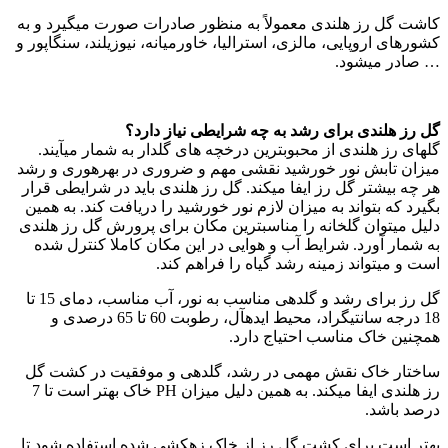
کاشت گل­ رز هلندی معمولاً به منظور صادرات صورت می­گیرد و به
کشورهای اروپایی، مالزی، استرالیا، خاورمیانه، نیوزیلند، سنگاپور و
… صادر می­شود.
گل رز هلندی برای رشد به چه شرایطی نیاز دارد؟
گل­های رز هلندی از محبوب­ترین درخچه ­های گلدار به شمار می­آیند.
میزان تابش نور خورشید نقشی مهم و ضروری در بهره­وری و رشد
هر چه بیشتر گل رز ایفا می­کند. گل رز هلندی باید در شرایطی قرار
بگیرد که بتواند به میزان لازم نور خورشید را دریافت کند. به همین
دلیل می­توان گلخانه را مناسب­ترین مکان برای پرورش گل رز هلندی
به شمار آورد. شرایط آب و هوایی در این مکان کاملا کنترل شده
است و می­تواند زمینه رشد گیاه را فراهم کند.
گل رز برای رشد و گل­دهی مناسب به نور، آب مناسب، دمای 15 تا
18 درجه سانتی­گراد، محیط ایده­آل، رطوبت 60 تا 65 درصدی و
همچنین خاک مناسب احتیاج دارد.
ساختار خاک نقش مهمی در رشد، گل­دهی و موفقیت در کشت گل
رز هلندی ایفا می­کند. به همین دلیل میزان PH خاک بهتر است تا 7
درصد باشد.
بهتر است برای کشت گل رز از خاک زهکشی شده استفاده شود تا