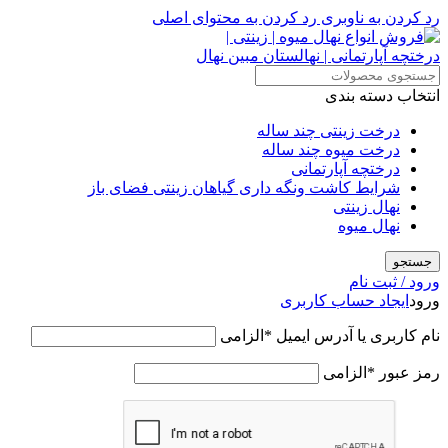
رد کردن به ناوبری
رد کردن به محتوای اصلی
انتخاب دسته بندی
درخت زینتی چند ساله
درخت میوه چند ساله
درختچه آپارتمانی
شرایط کاشت ونگه داری گیاهان زینتی فضای باز
نهال زینتی
نهال میوه
جستجو
ورود / ثبت نام
ورود
ایجاد حساب کاربری
نام کاربری یا آدرس ایمیل
*
الزامی
رمز عبور
*
الزامی