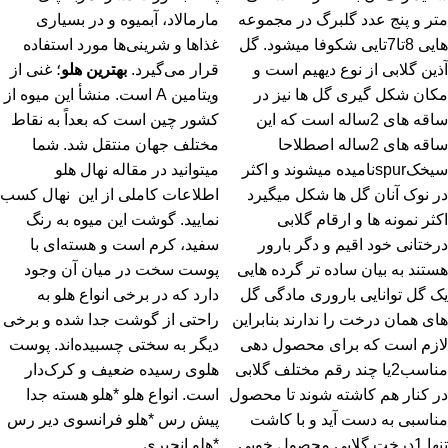
متر و پنج عدد گلبرگ در مجموعه
مارمالاد، آبمیوه و در بسیاری
هایی 8تا7تایی شکوفا میشود. گل
غذاها و شرینی‌ها مورد استفاده
آذین گلابی از نوع دیهیم است و
قرار می‌گیرد.
بهترین هلو
؛ غنی از
مکان شکل گیری گل ها نیز در
ویتامین A است. منشأ این میوه از
ساقه های 2ساله است که این
کشور چین است که بعداً به نقاط
ساقه های 2ساله اصطلاحا
مختلف جهان منتقل شد. شما
سیخکspurنامیده میشوند و اکثر
میتوانید در
مقاله نهال هلو
در نوک آنان گل ها شکل میگیرد
اطلاعات کاملی از این نهال کسب
اکثر نمونه ها و ارقام گلابی
نمایید. گوشت این میوه به رنگ
درختانی خود اقیم و دگر بارور
سفید، کرم است و هسته‌ای با
هستند به بیان ساده تر گرده هایی
پوست سخت در میان آن وجود
یک گل توانایی باروری مادگی گل
دارد که در برخی انواع هلو به
های همان درخت را ندارند بنابراین
راحتی از گوشت جدا شده و برخی
لازم است که برای محصول دهی
دیگر به سختی چسبیده‌اند. پوست
مناسب2یا چند رقم مختلف گلابی
هلوی رسیده ضعیف و کرک‌دار
در کنار هم کاشته شوند تا محصول
است. انواع هلو *هلو هسته جدا
مناسبی به دست آید و با کاشت
پیش رس *هلو فرانسوی دیر رس
تنها 1درخت گلابی محصول خوبی
*هلو انجیری