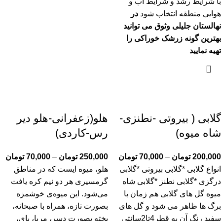
با شرایط رشد و شرایط آب و
هوایی منطقه انتخاب شود
در
نهالستان جلیلی وثوق می توانید
بهترین گونه زرشک خوراکی را
تهیه نمایید
گلابی ( بیروتی -نطنزی-
هلو(زعفرانی-هلو دیر
شاه میوه)
رس-کاردی)
200,000
تومان
–
70,000
تومان
250,000
تومان
–
70,000
تومان
انواع گلابی *گلابی بیروتی *گلابی
هلو، میوه ایست که در مناطق
درگزی *گلابی نطنز *گلابی شاه
گرمسیری هر دو نیم کره یافت
میوه گل های گلابی هم زمان با
می‌شود. این میوه‌ی خوشمزه
برگ ها ظاهر می شود و گل های
بصورت تازه، همراه با صبحانه،
سفید رنگ آن به قطر4تا2سانتی
پخته بصورت دسر، مربا، پای،