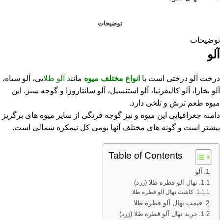
توضیحات
توضیحات
آلو
درخت آلو درختی است با
انواع مختلف میوه
مانن
د آلو طلا
یی، آلو سیاه،
آلو بخارا، آلو کالیفرنیا، آلو استنسیل، آلو سانتاروزا و گوجه سبز. این
میوه طعم ترش و تلخی دارد.
دامنه جغرافیایی این میوه و نیز گوجه فرنگی از سایر میوه های برگریز
بیشتر است و گونه های مختلف آنها بومی کل نیمکره شمالی است.
Table of Contents
آلو
نهال آلو قطره طلا (زرد)
کاشت نهال آلو قطره طلا
قیمت نهال آلو قطره طلا
خرید نهال آلو قطره طلا (زرد)