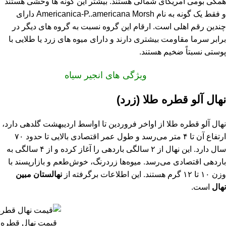
همگی بومی آمریکای شمالی هستند. بیشتر این گونه ها وحشی هستند
و فقط یک گونه به نام Americanica-P..americana Morsh دارای
چندین رقم اهلی است. ارقام این گروه نسبت به گروه های دیگر در
برابر سرما مقاومت بیشتری دارند و دارای میوه های زرد یا طلایی با
پوستی نسبتاً ضخیم هستند.
ویژگی های انجیر سیاه
نهال آلو قطره طلا (زرد)
نهال آلو قطره طلا از اواخر فروردین تا اواسط اردیبهشت گلدهی دارد،
ارتفاع آن تا ۴ متر می‌رسد و طول عمر اقتصادی بالایی تا حدود ۷۰
سال دارد. این نهال از ۲ سالگی باردهی را آغاز کرده و از ۴ سالگی به
باردهی اقتصادی می‌رسد. میوه‌ها زردرنگ، خوش‌طعم و بازارپسند با
وزن ۱۰ تا ۱۲ گرم هستند. این اطلاعات برگرفته از
نهالستان مبین
نهال
است.
قیمت نهال قطره 