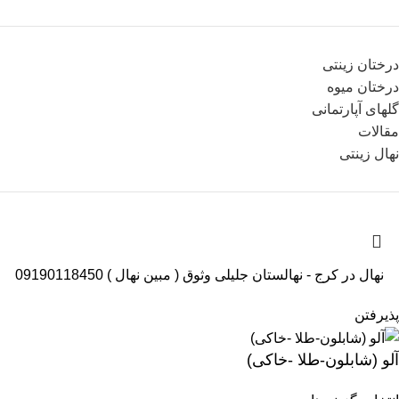
درختان زینتی
درختان میوه
گلهای آپارتمانی
مقالات
نهال زینتی
نهال در کرج - نهالستان جلیلی وثوق ( مبین نهال ) 09190118450
پذیرفتن
آلو (شابلون-طلا -خاکی)