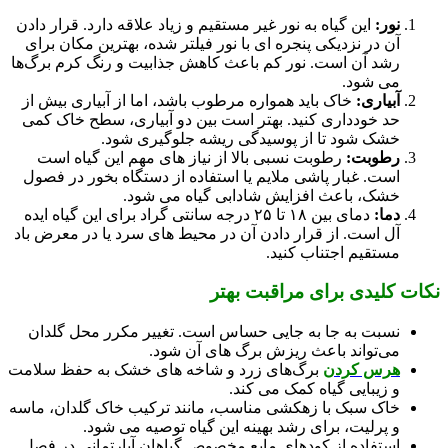
نور:
این گیاه به نور غیر مستقیم و زیاد علاقه دارد. قرار دادن
آن در نزدیکی پنجره‌ ای با نور فیلتر شده، بهترین مکان برای
رشد آن است. نور کم باعث کاهش جذابیت و رنگ کرم برگ‌ها
می‌ شود.
آبیاری:
خاک باید همواره مرطوب باشد، اما از آبیاری بیش‌ از
حد خودداری کنید. بهتر است بین دو آبیاری، سطح خاک کمی
خشک شود تا از پوسیدگی ریشه جلوگیری شود.
رطوبت:
رطوبت نسبی بالا از نیاز های مهم این گیاه است
است. غبار پاشی ملایم یا استفاده از دستگاه بخور در فصول
خشک، باعث افزایش شادابی گیاه می‌ شود.
دما:
دمای بین ۱۸ تا ۲۵ درجه سانتی‌ گراد برای این گیاه ایده‌
آل است. از قرار دادن آن در محیط‌ های سرد یا در معرض باد
مستقیم اجتناب کنید.
نکات کلیدی برای مراقبت بهتر
نسبت به جا به‌ جایی حساس است. تغییر مکرر محل گلدان
می‌تواند باعث ریزش برگ‌ های آن شود.
هرس کردن
برگ‌های زرد و شاخه‌ های خشک به حفظ سلامت
و زیبایی گیاه کمک می‌ کند.
خاک سبک با زهکشی مناسب، مانند ترکیب خاک گلدان، ماسه
و پرلیت، برای رشد بهینه این گیاه توصیه می‌ شود.
استفاده از کودهای مایع مخصوص گیاهان آپارتمانی در فصل