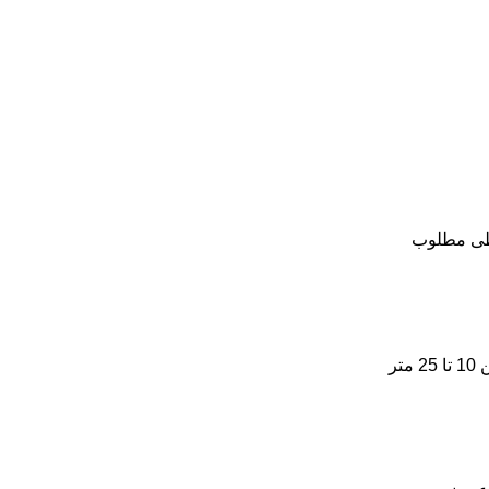
یطی مطلوب
ارتفاع درخت توت بسته به شرایط اقلیمی و محیطی رشد بین 10 تا 25 متر