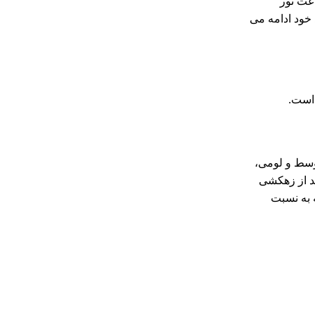
 شمار می رود که روزانه به 6 تا 8 ساعت نور
 خود ادامه می
سط و لومی،
د از زهکشی
ه به نسبت