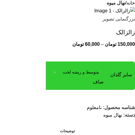
خانه
نهال میوه
بزرگنمایی تصویر
زالزالک
150,000
تومان
–
60,000
تومان
سایر گلدان
صاف
شناسه محصول:
نامعلوم
دسته:
نهال میوه
توضیحات