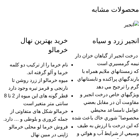
محصولات مشابه
خرید بهترین نهال
انجیر زرد و سیاه
خرمالو
درخت انجير از گياهان خزان دار
نيمه گرمسيري است
نام خرما را از ترکیب دو کلمه
كه زمستانهاي ملايم همراه با
خرما و آلو گرفته اند.
بارندگيهاي پراكنده و تابستانهاي
میوه خرمالو از زرد روشن تا
گرم را ترجيح مي دهد
نارنجی و قرمز تیره وجود دارد
ويژگيهاي خاص درخت انجير و
قطر گونه های این میوه از 2 تا 8
مقاومت آن در مقابل بعضي
سانتی متر متغیر است
عوامل نامساعد محيطي
خرمالو شکل های متفاوتی از
مخصوصا" شوري خاك باعث شده
جمله کروری و بلوطی و … دارد.
كه اين درخت با ارزش به طيف
فروش خرما لو محلی خرمالو
وسيعي از شرايط آب و هوائي و
ژاپنی در مبین نهال