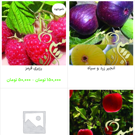
ناموجود
انجیر زرد و سیاه
رزبری قرمز
150,000
تومان
–
50,000
تومان