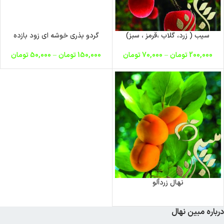
سیب ( زرد، گلاب ،قرمز ، سبز)
گردو بذری خوشه ای زود بازده
200,000
تومان
–
70,000
تومان
150,000
تومان
–
50,000
تومان
نهال زردآلو
درباره مبین نهال