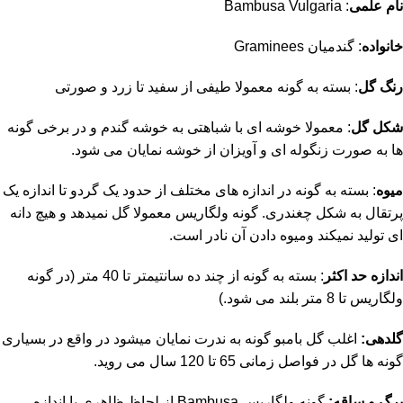
نام علمی
: Bambusa Vulgaria
خانواده
: گندمیان Graminees
رنگ گل
: بسته به گونه معمولا طیفی از سفید تا زرد و صورتی
شکل گل
: معمولا خوشه ای با شباهتی به خوشه گندم و در برخی گونه
ها به صورت زنگوله ای و آویزان از خوشه نمایان می شود.
میوه
: بسته به گونه در اندازه های مختلف از حدود یک گردو تا اندازه یک
پرتقال به شکل چغندری. گونه ولگاریس معمولا گل نمیدهد و هیچ دانه
ای تولید نمیکند ومیوه دادن آن نادر است.
اندازه حد اکثر
: بسته به گونه از چند ده سانتیمتر تا 40 متر (در گونه
ولگاریس تا 8 متر بلند می شود.)
گلدهی:
اغلب گل بامبو گونه به ندرت نمایان میشود در واقع در بسیاری
گونه ها گل در فواصل زمانی 65 تا 120 سال می روید.
برگ و ساقه:
گونه ولگاریس Bambusa از لحاظ ظاهری با اندازه