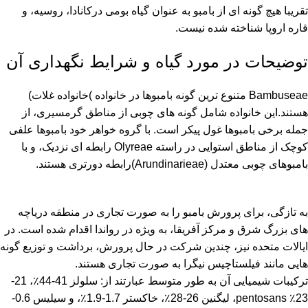
تقریبا هیچ گونه ای از بامبو به عنوان گیاه بومی درکانادا، روسیه، و
قاره اروپا شناخته شده نیست.
توضیحات در مورد گیاه و شرایط نگهداری آن
Bambuseae متنوع ترین گونه بامبوها در خانواده )خانواده غلات)
هستند.این خانواده شامل گونه های چوبی از مناطق گرمسیری، از
جمله برخی بامبوها غول پیکر است. با گروه خواهر خود بامبوها علفی
کوچک از مناطق استوایی در راسته Olyreae رابطه ای نزدیک، و با
بامبوهای چوبی معتدل (Arundinarieae)رابطه دورتری هستند.
به تازگی، برای پرورش بامبو را به صورت تجاری در منطقه دریاچه
های بزرگ شرق و مرکز آفریقا، به ویژه در رواندا اقدام شده است. در
ایالات متحده نیز، چندین شرکت در حال پرورش، برداشت و توزیع گونه
هایی مانند فیلستاچیس نیگرا به صورت تجاری هستند.
​​ترکیبات شیمیایی آن به طور متوسط عبارتند از: سلولز 41-44٪، 21-
23٪ pentosans، لیگنین 26-28٪، خاکستر 1.7-1.9٪، و سیلیس 0.6-