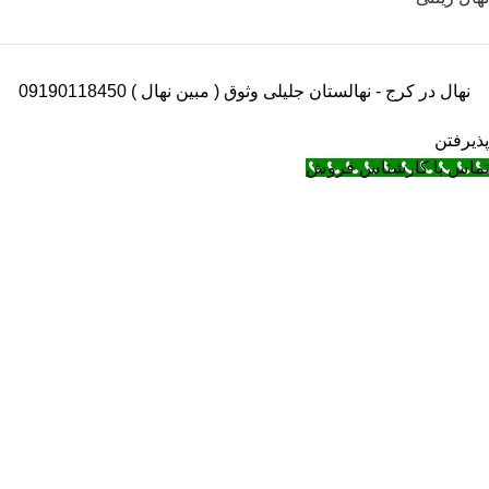
نهال در کرج - نهالستان جلیلی وثوق ( مبین نهال ) 09190118450
پذیرفتن
تماس با کارشناس فروش