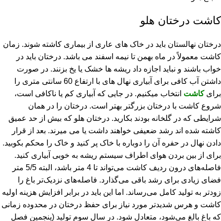
کاشت درختان هلو
درختان نهالستان باید در خاک های عاری از بیماری کاشته شوند. زمان
کاشت معمولاً در ماه بهمن تا نیمه اسفند می باشد. درختان باید در
خواب باشند و نباید اجازه داد ریشه ها خشک یا یخ بزنند. در صورت
داشتن آب کافی برای آبیاری نهال های با ارتفاع 60 سانتی متری را
برای
کاشت
انتخاب میکنیم. در جایی که آبیاری کم یا ناکافی است،
شروع کاشت با درختان بزرگتر بهتر است. درختان را در همان
شرایطی که در گلخانه بودند بکارید. درختان هلو که بیش از حد عمیق
کاشته شده اند رشد ضعیفی خواهند داشت یا می میرند. بعد از قرار
دادن نهال در حفره آن را دوباره با خاک پر کنید و خاک را محکم بکوبید.
برای از بین بردن هوای اطراف سیستم ریشه به خوبی آبیاری کنید.
فاصله‌های درون ردیف کاشت می‌تواند تا 4 متر باشد، البته 5/5 متر
فضای زیادی برای رشد باقی می‌گذارد. فاصله‌های نزدیک‌تر باغ را
زودتر به تولید کامل می‌رساند. اما این باید در برابر افزایش هزینه اولیه
کاشت و هرس شدیدتر مورد نیاز برای حفظ درختان در محدوده زمانی
که باغ بالغ می‌شود، متعادل شود. در سال سوم تولید (پنجمین فصل