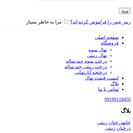
ورود
رمز عبور را فراموش کرده اید؟
مرا به خاطر بسپار
صفحه اصلی
فروشگاه
نهال میوه
نهال زینتی
درخت میوه چند ساله
درخت زینتی چند ساله
درختچه آپارتمانی
لیست قیمت نهال
بلاگ
تماس با ما
09190118450
بلاگ
خانه
درختان زینتی
درختان زینتی