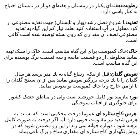
رطوبت:
هفته‌اي يكبار در زمستان و هفته‌اي دوبار در تابستان احتياج
به غبار پاشي دارد.
تغذيه:
با شروع فصل رشد (بهار و تابستان) جهت تغذيه مصنوعي از
كود محلول در آب استفاده كنيد بعلت نياز كم اين گياه به تغذيه
مصنوعي نصف آن مقداري كه روي بسته توصيه شده است كافي
است.
خاک:
خاک کمپوست برای این گیاه مناسب است. خاک را سبک تهیه
نمایید مخلوطی از دو قسمت ماسه و سه قسمت برگ پوسیده برای
این گیاه مناسب است.
تعويض گلدان:
قبل ازاينكه ارتفاع گياه به يك متر برسد هر سال
گلدان را با يك درجه بزرگتر تعويض نماييد پس از آن سطح گلدان را
با آرامي خارج و با خاك كمپوست نو تعويض نماييد.
نور:
نیازمند نور کامل خورشید است ولی در مناطق خشک کشور
برای جلوگیری از آفتاب سوختگی
هرس:
کاج ستاره ای
عموما درخت محکمی است که نسبت به
هرس شدید نیز مقاومت خوبی دارد. اما اگر درخت به صورت کامل
برهنه شود ، دوباره جوانه نمی زند از این رو مطمئن شوید که در
روش نگهداری کاج ستاره ای مقداری شاخ و برگ باقی بماند