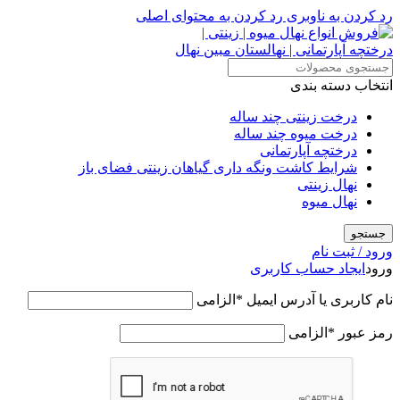
رد کردن به ناوبری
رد کردن به محتوای اصلی
انتخاب دسته بندی
درخت زینتی چند ساله
درخت میوه چند ساله
درختچه آپارتمانی
شرایط کاشت ونگه داری گیاهان زینتی فضای باز
نهال زینتی
نهال میوه
جستجو
ورود / ثبت نام
ورود
ایجاد حساب کاربری
نام کاربری یا آدرس ایمیل
*
الزامی
رمز عبور
*
الزامی