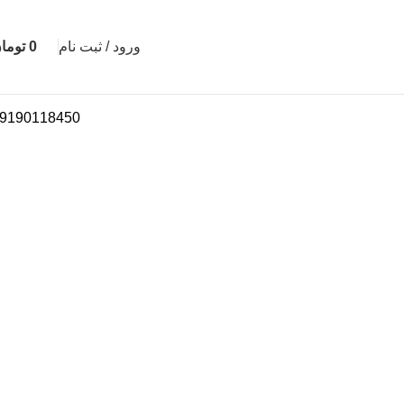
ورود / ثبت نام
0
توما
9190118450