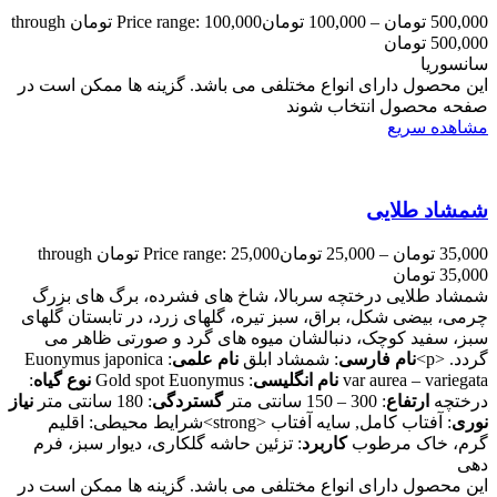
500,000
تومان
–
100,000
تومان
Price range: 100,000 تومان through
500,000 تومان
سانسوریا
این محصول دارای انواع مختلفی می باشد. گزینه ها ممکن است در
صفحه محصول انتخاب شوند
مشاهده سریع
شمشاد طلایی
35,000
تومان
–
25,000
تومان
Price range: 25,000 تومان through
35,000 تومان
شمشاد طلایی درختچه سربالا، شاخ های فشرده، برگ های بزرگ
چرمی، بیضی شکل، براق، سبز تیره، گلهای زرد، در تابستان گلهای
سبز، سفید کوچک، دنبالشان میوه های گرد و صورتی ظاهر می
گردد. <p>
نام فارسی
: شمشاد ابلق
نام علمی
: Euonymus japonica
var aurea – variegata
نام انگلیسی
: Gold spot Euonymus
نوع گیاه
:
درختچه
ارتفاع
: 300 – 150 سانتی متر
گستردگی
: 180 سانتی متر
نیاز
نوری
: آفتاب کامل, سايه آفتاب <strong>شرایط محیطی: اقلیم
گرم، خاک مرطوب
کاربرد
: تزئین حاشه گلکاری، دیوار سبز، فرم
دهی
این محصول دارای انواع مختلفی می باشد. گزینه ها ممکن است در