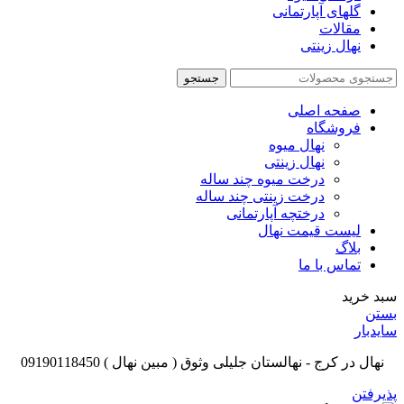
گلهای آپارتمانی
مقالات
نهال زینتی
جستجو
صفحه اصلی
فروشگاه
نهال میوه
نهال زینتی
درخت میوه چند ساله
درخت زینتی چند ساله
درختچه آپارتمانی
لیست قیمت نهال
بلاگ
تماس با ما
سبد خرید
بستن
سایدبار
نهال در کرج - نهالستان جلیلی وثوق ( مبین نهال ) 09190118450
پذیرفتن