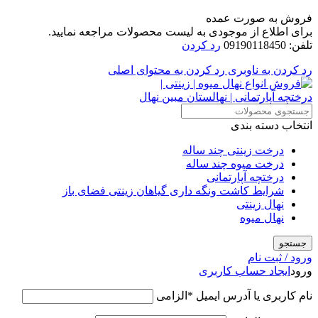
فروش به صورت عمده
برای اطلاع از موجودی به لیست محصولات مراجعه نمایید.
تلفن: 09190118450
رد کردن
رد کردن به ناوبری
رد کردن به محتوای اصلی
انتخاب دسته بندی
درخت زینتی چند ساله
درخت میوه چند ساله
درختچه آپارتمانی
شرایط کاشت ونگه داری گیاهان زینتی فضای باز
نهال زینتی
نهال میوه
جستجو
ورود / ثبت نام
ورود
ایجاد حساب کاربری
نام کاربری یا آدرس ایمیل
*
الزامی