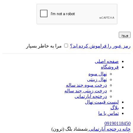
ورود
رمز عبور را فراموش کرده اید؟
مرا به خاطر بسپار
صفحه اصلی
فروشگاه
نهال میوه
نهال زینتی
درخت میوه چند ساله
درخت زینتی چند ساله
درختچه آپارتمانی
لیست قیمت نهال
بلاگ
تماس با ما
09190118450
خانه
درختچه آپارتمانی
شمشاد بلگ (ترون)