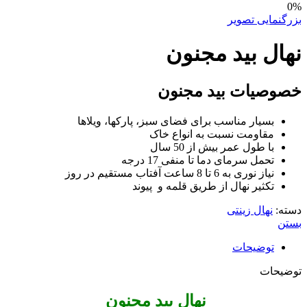
0%
بزرگنمایی تصویر
نهال بید مجنون
خصوصیات بید مجنون
بسیار مناسب برای فضای سبز، پارکها، ویلاها
مقاومت نسبت به انواع خاک
با طول عمر بیش از 50 سال
تحمل سرمای دما تا منفی 17 درجه
نیاز نوری به 6 تا 8 ساعت آفتاب مستقیم در روز
تکثیر نهال از طریق قلمه و پیوند
دسته:
نهال زینتی
بستن
توضیحات
توضیحات
نهال بید مجنون