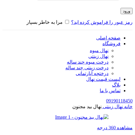
ورود
رمز عبور را فراموش کرده اید؟
مرا به خاطر بسپار
صفحه اصلی
فروشگاه
نهال میوه
نهال زینتی
درخت میوه چند ساله
درخت زینتی چند ساله
درختچه آپارتمانی
لیست قیمت نهال
بلاگ
تماس با ما
09190118450
خانه
نهال زینتی
نهال بید مجنون
مشاهده 360 درجه