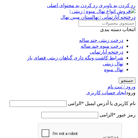
رد کردن به ناوبری
رد کردن به محتوای اصلی
انتخاب دسته بندی
درخت زینتی چند ساله
درخت میوه چند ساله
درختچه آپارتمانی
شرایط کاشت ونگه داری گیاهان زینتی فضای باز
نهال زینتی
نهال میوه
جستجو
ورود / ثبت نام
ورود
ایجاد حساب کاربری
نام کاربری یا آدرس ایمیل
*
الزامی
رمز عبور
*
الزامی