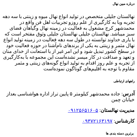
درباره مبین نهال
نهالستان جلیلی متخصص در تولید انواع نهال میوه و زینتی با سه دهه
تجربه وبا به کارگیری از علم روزو تجربیات اهل فن واقع در
محمدشهر کرج مشغول به فعالیت در زمینه نهال وگیاهان فضای
سبز میباشد. نهالستان جلیلی نهالستان جلیلی وثوق مفتخر است که
با یاری خداوند توانسته در طول سه دهه فعالیت در زمینه تولید انواع
نهال مثمر و زینتی به یکی از برندهای نام‌آشنا در حوزه فعالیت خود
در سطح کشور تبدیل شود و این امر غیر از با استعانت از خدای منان
و تعهد و صداقت در کار میسر نشده‌است این مجموعه با به‌کارگیری
از تجربه و علم روز اقدام به تولید انواع گونه‌های زینتی و مثمر
مقاوم با توجه به اقلیم‌های گوناگون نموده‌است
راههای ارتباطی
آدرس
: جاده محمدشهر کیلومتر ۵ پایین تراز اداره هواشناسی بعداز
خیابان چمن
مدیریت نهالستان
:
۰۹۱۲۵۶۵۱۶۰۵
کارشناس
:
۰۹۳۷۲۱۶۳۱۹۷
برترین دسته بندی ها