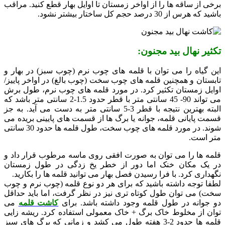
برخی از ساقه ها را از اواخر زمستان تا اوایل بهار قطع کنید.
مراقب
باشید که هرس از 30 درصد حجم کل ساختار بیشتر نشود.
تکثیر نهال بید مجنون:
این گیاه را می توان با قلمه های چوب نرم (چوب سبز) در بهار و
تابستان و همچنین قلمه های چوب سخت (چوب بالغ) در اواخر پاییز/
اوایل زمستان تکثیر کرد.
در مورد قلمه های چوب نرم، طول برش
می تواند 90- 45 سانتی متر با قطر حدود 1.5-2 سانتی متر باشد که
البته بهترین نتیجه با قطر 3-5 سانتی متر به دست می آید.
به جز
قسمت پایانی قلمه، جوانه یا برگ ها از قسمت های پایینی بریده می
شوند. در مورد قلمه های چوب سخت، طول قلمه ها حدود 30 سانتی
متر است.
قلمه ها را می توان به صورت افقی روی ماسه مرطوب قرار داد و
در یک مکان خنک اما دور از خطر یخ زدگی در طول زمستان
نگهداری کرد. با فرا رسیدن فصل بهار می توانید قلمه ها را بکارید.
لطفا توجه داشته باشید که برای هر دو نوع قلمه (چوب نرم و چوب
سخت) می توان طول کوتاه تری نیز در نظر گرفت، اما باید حداقل
دو جوانه در طول قلمه وجود داشته باشد. برای
کاشت قلمه
می
توان از مخلوط خاک برگ + خاک معمولی استفاده کرد.
ریشه زایی
قلمه ها حدود 2-3 هفته طول می کشد و زمانی که برگ های سبز