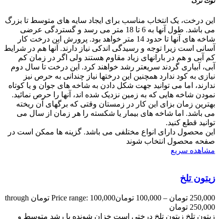
توت نرک
این درخت، یک انتخاب مناسب برای ایجاد سایه های متوسط تا بزرگ
می باشد. طول آنها به 6 تا 18 متر می رسد و گستردگی عرضی
شاخه های آنها تا حدود 14 متر خواهد بود. پرورش این درخت کار
آسانی است زیرا توجه و رسیدگی اندکی نیاز دارند. آنها هم در شرایط
کم آبی و هم در بارانهای زیاد مقاوم هستند ولی اگر در زمان کم
آبی، آبیاری گردند سریعتر رشد خواهند کرد. این درخت تا سال دوم
نیازی به کود ندارد همچنین این درختها نیاز چندانی به حرص نیز
ندارند، اما می توانید جهت شکل دادن به شاخه های جوان و یا کوتاه
نمودن شاخه هایی که به زمین نزدیک شده اند، آنها را حرص نمائید.
بهترین زمان بزای این کار در زمستان وقتی که برگهای آن ریخته
می باشد. اما شاخه های بیمار یا شکسته را هر زمان از سال می
توانید قطع کنید.
این محصول دارای انواع مختلفی می باشد. گزینه ها ممکن است در
صفحه محصول انتخاب شوند
مشاهده سریع
زیتون تلخ
250,000
تومان
–
100,000
تومان
Price range: 100,000 تومان through
250,000 تومان
زیتون تلخ زیتون تلخ درختی است خزان شونده با رشد متوسط و