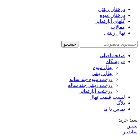
درختان زینتی
درختان میوه
گلهای آپارتمانی
مقالات
نهال زینتی
جستجو
صفحه اصلی
فروشگاه
نهال میوه
نهال زینتی
درخت میوه چند ساله
درخت زینتی چند ساله
درختچه آپارتمانی
لیست قیمت نهال
بلاگ
تماس با ما
سبد خرید
بستن
سایدبار