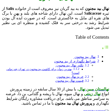
نهال بید مجنون
که به بید گریان نیز معروف است از خانواده
Salix
از
تیره
Salicaceae
است. این نهال دارای شاخه های بلند و پهن با برگ
های نقره ای مایل به خاکستری است. که در صورت ایده آل بودن
شرایط رشد به درختی سر به فلک کشیده و منظره ای بی نظیر
تبدیل می شود.
Table of Contents
نهال بید مجنون
شرایط نگهداری از بید مجنون
تکثیر نهال بید مجنون:
بهترین زمان برای کاشت بید مجنون در تهران چه زمانی
است؟
خرید نهال بید مجنون
قیمت نهال بید مجنون
نهالستان مبین نهال
، با بیش از 30 سال سابقه در زمینه پرورش
انواع
نهال زینتی
و نهال میوه، نهال با ریشه و گلدانی، بن دا، عرضه
به سراسر مناطق می باشد. برای دریافت مشاوره رایگان شرایط
نگهداری و
پرورش نهال بید مجنون
با ما در تماس باشید.