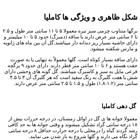
شکل ظاهری و ویژگی ها کاملیا
برگها متناوب چرمی سبز تیره معمولا ۵ تا ۱۱ سانتی متر طول و ۲.۵
تا ۶ سانتی متر عرض دارند با ساقه (دمبرگ) حدود ۵ تا ۱۰ میلیمتر و
دارای حاشیه بسیار ریز دندانه دار میباشند.گل آن بین ماه های ژانویه
و مارس شکفته میشود.
دارای ساقه بسیار کوتاه است. گلها معمولاً به تنهایی یا به صورت
جفت هستند و ۶ تا ۱۰ سانتی متر قطر دارند. دارای حدود ۹ برگچه
فرعی مایل به سبز و کاسبرگ میباشند. گل گونه های وحشی دارای
شش یا هفت گلبرگ به رنگ سفید است که هر گلبرگ آن ۳ تا ۴.۵
سانتی متر (۱.۲-۱.۸) طول و ۱.۵ تا ۲.۵ سانتی متر عرض دارند.
گل دهی کاملیا
معمولا جوانه ها ی گل در اوائل زمستان، در درجه حررات بیش از
۱۸ درجه سانتی گراد تشکیل میشوند و وقتی جوانه ها به حد کافی
رشد گردند گیاه را درمحلی با درجه حرارت حداقل ۸ درجه سانتی
گراد نگاه می دارند و گلها شروع به باز شدن می نمایند.