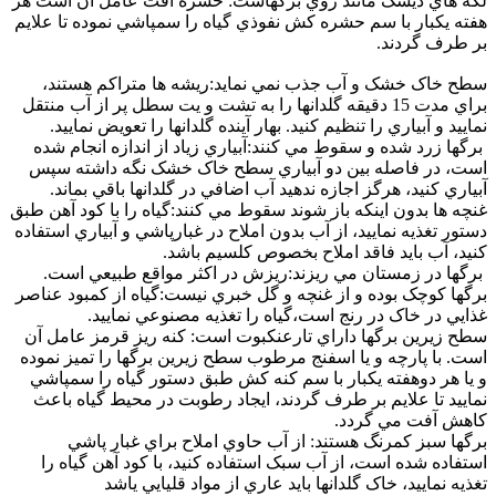
لکه هاي ديسک مانند روي برگهاست: حشره آفت عامل آن است هر
هفته يکبار با سم حشره کش نفوذي گياه را سمپاشي نموده تا علايم
بر طرف گردند.
سطح خاک خشک و آب جذب نمي نمايد:ريشه ها متراکم هستند،
براي مدت 15 دقيقه گلدانها را به تشت و يت سطل پر از آب منتقل
نماييد و آبياري را تنظيم کنيد. بهار آينده گلدانها را تعويض نماييد.
برگها زرد شده و سقوط مي کنند:آبياري زياد از اندازه انجام شده
است، در فاصله بين دو آبياري سطح خاک خشک نگه داشته سپس
آبياري کنيد، هرگز اجازه ندهيد آب اضافي در گلدانها باقي بماند.
غنچه ها بدون اينکه باز شوند سقوط مي کنند:گياه را با کود آهن طبق
دستور تغذيه نماييد، از آب بدون املاح در غبارپاشي و آبياري استفاده
کنيد، آب بايد فاقد املاح بخصوص کلسيم باشد.
برگها در زمستان مي ريزند:ريزش در اکثر مواقع طبيعي است.
برگها کوچک بوده و از غنچه و گل خبري نيست:گياه از کمبود عناصر
غذايي در خاک در رنج است،گياه را تغذيه مصنوعي نماييد.
سطح زيرين برگها داراي تارعنکبوت است: کنه ريز قرمز عامل آن
است. با پارچه و يا اسفنج مرطوب سطح زيرين برگها را تميز نموده
و يا هر دوهفته يکبار با سم کنه کش طبق دستور گياه را سمپاشي
نماييد تا علايم بر طرف گردند، ايجاد رطوبت در محيط گياه باعث
کاهش آفت مي گردد.
برگها سبز کمرنگ هستند: از آب حاوي املاح براي غبار پاشي
استفاده شده است، از آب سبک استفاده کنيد، با کود آهن گياه را
تغذيه نماييد، خاک گلدانها بايد عاري از مواد قليايي ياشد