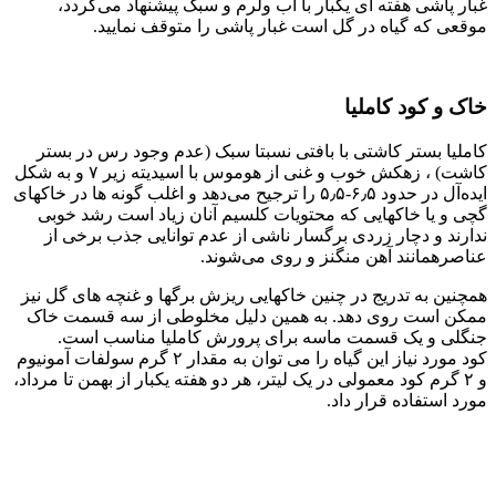
غبار پاشی هفته ای یکبار با آب ولرم و سبک پیشنهاد می‌گردد،
موقعی که گیاه در گل است غبار پاشی را متوقف نمایید.
خاک و کود کاملیا
کاملیا بستر کاشتی با بافتی نسبتا سبک (عدم وجود رس در بستر
کاشت) ، زهکش خوب و غنی از هوموس با اسیدیته زیر ۷ و به شکل
ایده‌آل در حدود ۶٫۵-۵٫۵ را ترجیح می‌دهد و اغلب گونه ها در خاکهای
گچی و یا خاکهایی که محتویات کلسیم آنان زیاد است رشد خوبی
ندارند و دچار زردی برگسار ناشی از عدم توانایی جذب برخی از
عناصرهمانند آهن منگنز و روی می‌شوند.
همچنین به تدریج در چنین خاکهایی ریزش برگها و غنچه های گل نیز
ممکن است روی دهد. به همین دلیل مخلوطی از سه قسمت خاک
جنگلی و یک قسمت ماسه برای پرورش کاملیا مناسب است.
کود مورد نیاز این گیاه را می توان به مقدار ۲ گرم سولفات آمونیوم
و ۲ گرم کود معمولی در یک لیتر، هر دو هفته یکبار از بهمن تا مرداد،
مورد استفاده قرار داد.