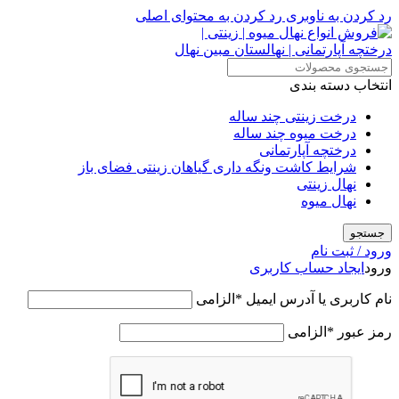
رد کردن به ناوبری
رد کردن به محتوای اصلی
انتخاب دسته بندی
درخت زینتی چند ساله
درخت میوه چند ساله
درختچه آپارتمانی
شرایط کاشت ونگه داری گیاهان زینتی فضای باز
نهال زینتی
نهال میوه
جستجو
ورود / ثبت نام
ورود
ایجاد حساب کاربری
نام کاربری یا آدرس ایمیل
*
الزامی
رمز عبور
*
الزامی