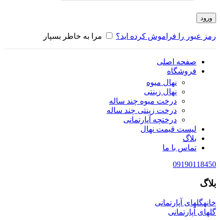
ورود
رمز عبور را فراموش کرده اید؟
مرا به خاطر بسپار
صفحه اصلی
فروشگاه
نهال میوه
نهال زینتی
درخت میوه چند ساله
درخت زینتی چند ساله
درختچه آپارتمانی
لیست قیمت نهال
بلاگ
تماس با ما
09190118450
بلاگ
خانه
گلهای آپارتمانی
گلهای آپارتمانی