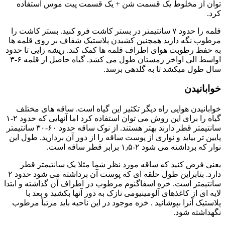
توان از مخلوط یک قسمت شن + یک قسمت پیت موس استفاده
کرد.
قلمه را حدود ۷ سانتیمتر در بستر کاشت فرو کنید. بستر کاشت را
مرطوب نگه دارید همچنین کشیدن پلاستیک شفاف بر روی قلمه ها
به حفظ رطوبت هوای اطراف قلمه ها کمک کند. ریشه زایی تا حدود
اواسط الی اواخر زمستان طول می کشد. گیاه حاصل از قلمه ۶-۳
سال طول میکشد تا به گلدهی برسد.
خوابانیدن
خوابانیدن هوایی راه دیگر تکثیر این گیاه است. ساقه های مختلف
گیاه را برای این روش می توان استفاده کرد اما آنهایی که حدود ۲-۱
سانتیمتر قطر دارند بهتر هستند. از نوک ساقه حدود ۶۰-۳۰ سانتیمتر
پایین تر بیاید و نواری از پوست ساقه را از دور آن بردارید. طول این
نوار که برداشته می شود ۲-۱٫۵ برابر قطر ساقه است.
یعنی فرض کنید که ساقه مورد نظر شما مثلا یک سانتیمتر قطر
دارد. بنابراین طول حلقه ای که پوست آن برداشته می شود حدود ۲
سانتیمتر است. خزه اسفاگنوم مرطوب در اطراف آن گذاشته و ابتدا
لایه ای از کاغذهای آلومینیومی نازک به دور آنها بکشید و بعد با
پلاستیک آنرا بپوشانید . خزه موجود در این ناحیه باید مرتباً مرطوب
نگهداشته شود.