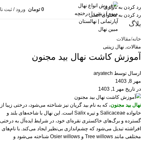
رد کردن به ناوبری
0
تومان
ورود / ثبت نا
رد کردن به محتوای اصلی
بلاگ
خانه
مقالات
مقالات
,
نهال زینتی
آموزش کاشت نهال بید مجنون
ارسال توسط
aryatech
مهر 8, 1403
در تاریخ مهر 1, 1403
نهال بید مجنون
، که به نام بید گریان نیز شناخته می‌شود، درختی زیبا از
خانواده Salicaceae و تیره Salix است. این نهال با شاخه‌های بلند و
گسترده و برگ‌های خاکستری نقره‌ای خود، در شرایط ایده‌آل به درختی
افراشته تبدیل می‌شود که چشم‌اندازی بی‌نظیر ایجاد می‌کند. با نام‌های
مختلفی مانند Tree willows و Osier willows شناخته می‌شود و