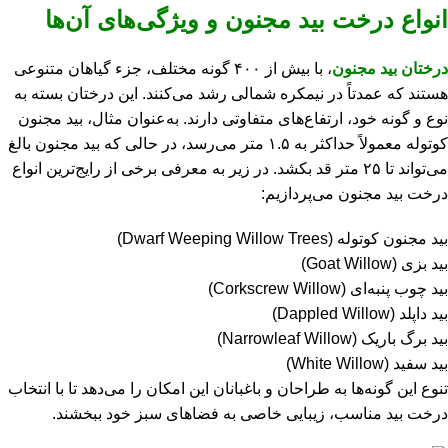
انواع درخت بید مجنون و ویژگی‌های آن‌ها
درختان بید مجنون
، با بیش از ۴۰۰ گونه مختلف، جزء گیاهان متنوعی
هستند که عمدتاً در نیمکره شمالی رشد می‌کنند. این درختان بسته به
نوع و گونه خود، ارتفاع‌های متفاوتی دارند. به‌عنوان مثال، بید مجنون
کوتوله معمولاً حداکثر به ۱.۵ متر می‌رسد، در حالی که بید مجنون بالغ
می‌تواند تا ۲۵ متر قد بکشد. در زیر به معرفی برخی از رایج‌ترین انواع
درخت بید مجنون می‌پردازیم:
بید مجنون کوتوله (Dwarf Weeping Willow Trees)
بید بزی (Goat Willow)
بید چوب پنبه‌ای (Corkscrew Willow)
بید داپلد (Dappled Willow)
بید برگ باریک (Narrowleaf Willow)
بید سفید (White Willow)
تنوع این گونه‌ها به طراحان و باغبانان این امکان را می‌دهد تا با انتخاب
درخت بید مناسب، زیبایی خاصی به فضاهای سبز خود ببخشند.