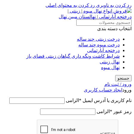
رد کردن به ناوبری
رد کردن به محتوای اصلی
انتخاب دسته بندی
درخت زینتی چند ساله
درخت میوه چند ساله
درختچه آپارتمانی
شرایط کاشت ونگه داری گیاهان زینتی فضای باز
نهال زینتی
نهال میوه
جستجو
ورود / ثبت نام
ورود
ایجاد حساب کاربری
نام کاربری یا آدرس ایمیل
*
الزامی
رمز عبور
*
الزامی