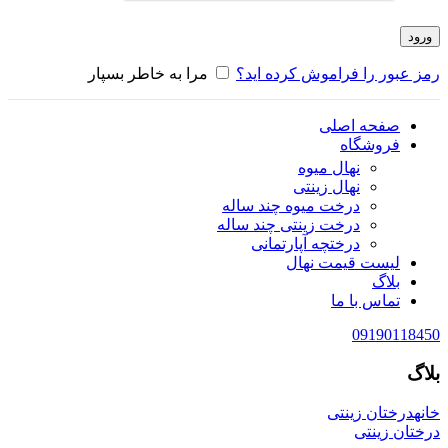
ورود
رمز عبور را فراموش کرده اید؟
مرا به خاطر بسپار
صفحه اصلی
فروشگاه
نهال میوه
نهال زینتی
درخت میوه چند ساله
درخت زینتی چند ساله
درختچه آپارتمانی
لیست قیمت نهال
بلاگ
تماس با ما
09190118450
بلاگ
خانه
درختان زینتی
درختان زینتی